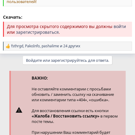
пользователей!
Скачать:
Для просмотра скрытого содержимого вы должны
войти
или
зарегистрироваться
.
fsthrgd
,
PakoInfo
,
pashalime
и 24 других
Р
е
а
Войдите или зарегистрируйтесь для ответа.
к
ц
и
и
ВАЖНО:
:
Не оставляйте комментарии с просьбами
обновить / заменить ссылку на скачивание
или комментарии типа «404», «ошибка».
Для восстановления ссылки есть кнопки
«Жалоба / Восстановить ссылку»
в первом
посте темы.
При нарушении Ваш комментарий будет