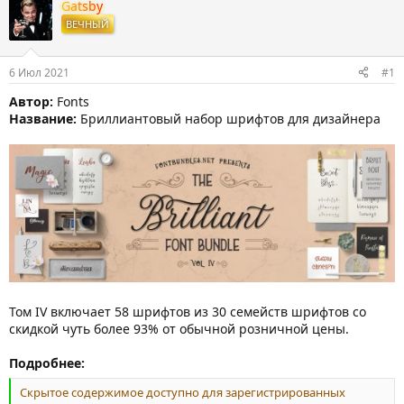
т
т
Gatsby
о
а
ВЕЧНЫЙ
р
н
т
а
е
ч
6 Июл 2021
#1
м
а
ы
л
Автор:
Fonts
а
Название:
Бриллиантовый набор шрифтов для дизайнера
Том IV включает 58 шрифтов из 30 семейств шрифтов со
скидкой чуть более 93% от обычной розничной цены.
Подробнее:
Скрытое содержимое доступно для зарегистрированных