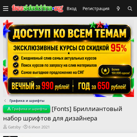
Вход
Регистрация
Графика и шрифты
[Fonts] Бриллиантовый
Графика и шрифты
набор шрифтов для дизайнера
А
Д
Gatsby
6 Июл 2021
в
а