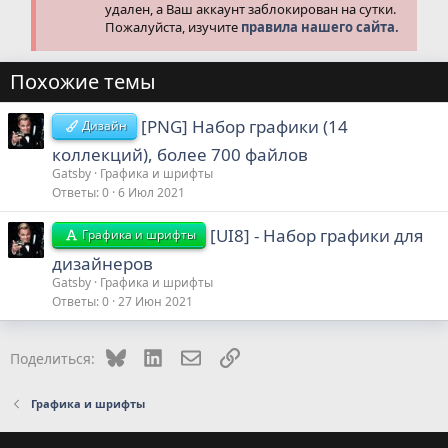
удален, а Ваш аккаунт заблокирован на сутки.
Пожалуйста, изучите
правила нашего сайта.
Похожие темы
[PNG] Набор графики (14
Дизайн
коллекций), более 700 файлов
Gatsby
Графика и шрифты
Ответы
0
6 Июл 2021
[UI8] - Набор графики для
Графика и шрифты
дизайнеров
Gatsby
Графика и шрифты
Ответы
0
27 Июн 2021
Bluesky
LinkedIn
Электронная почта
Ссылка
Поделиться:
Графика и шрифты