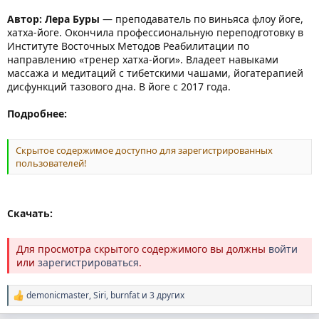
Автор: Лера Буры
— преподаватель по виньяса флоу йоге,
хатха-йоге. Окончила профессиональную переподготовку в
Институте Восточных Методов Реабилитации по
направлению «тренер хатха-йоги». Владеет навыками
массажа и медитаций с тибетскими чашами, йогатерапией
дисфункций тазового дна. В йоге с 2017 года.
Подробнее:
Скрытое содержимое доступно для зарегистрированных
пользователей!
Скачать:
Для просмотра скрытого содержимого вы должны
войти
или
зарегистрироваться
.
demonicmaster
,
Siri
,
burnfat
и 3 других
Р
е