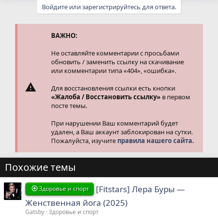
а
Войдите или зарегистрируйтесь для ответа.
к
ц
и
и
ВАЖНО:
:
Не оставляйте комментарии с просьбами
обновить / заменить ссылку на скачивание
или комментарии типа «404», «ошибка».
Для восстановления ссылки есть кнопки
«Жалоба / Восстановить ссылку»
в первом
посте темы.
При нарушении Ваш комментарий будет
удален, а Ваш аккаунт заблокирован на сутки.
Пожалуйста, изучите
правила нашего сайта.
Похожие темы
[Fitstars] Лера Буры ―
Здоровье и спорт
Женственная йога (2025)
Gatsby
Здоровье и спорт