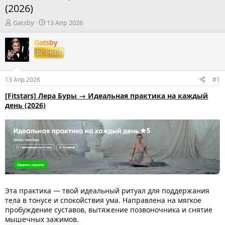
(2026)
А
Д
Gatsby
13 Апр 2026
в
а
т
т
Gatsby
о
а
ВЕЧНЫЙ
р
н
т
а
е
ч
13 Апр 2026
#1
м
а
ы
л
[Fitstars] Лера Буры → Идеальная практика на каждый
а
день (2026)
Эта практика — твой идеальный ритуал для поддержания
тела в тонусе и спокойствия ума. Направлена на мягкое
пробуждение суставов, вытяжение позвоночника и снятие
мышечных зажимов.