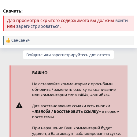
Скачать:
Для просмотра скрытого содержимого вы должны
войти
или
зарегистрироваться
.
СанСаныч
Р
е
а
Войдите или зарегистрируйтесь для ответа.
к
ц
и
и
ВАЖНО:
:
Не оставляйте комментарии с просьбами
обновить / заменить ссылку на скачивание
или комментарии типа «404», «ошибка».
Для восстановления ссылки есть кнопки
«Жалоба / Восстановить ссылку»
в первом
посте темы.
При нарушении Ваш комментарий будет
удален, а Ваш аккаунт заблокирован на сутки.