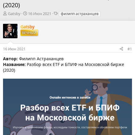
(2020)
А
Д
Т
Gatsby
16 Июн 2021
филипп астраханцев
в
а
е
т
т
г
Gatsby
о
а
и
ВЕЧНЫЙ
р
н
т
а
е
ч
16 Июн 2021
#1
м
а
ы
л
Автор:
Филипп Астраханцев
а
Название:
Разбор всех ETF и БПИФ на Московской бирже
(2020)