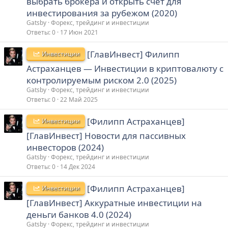
выбрать брокера и открыть счет для
инвестирования за рубежом (2020)
Gatsby
Форекс, трейдинг и инвестиции
Ответы
0
17 Июн 2021
[ГлавИнвест] Филипп
Инвестиции
Астраханцев ― Инвестиции в криптовалюту с
контролируемым риском 2.0 (2025)
Gatsby
Форекс, трейдинг и инвестиции
Ответы
0
22 Май 2025
[Филипп Астраханцев]
Инвестиции
[ГлавИнвест] Новости для пассивных
инвесторов (2024)
Gatsby
Форекс, трейдинг и инвестиции
Ответы
0
14 Дек 2024
[Филипп Астраханцев]
Инвестиции
[ГлавИнвест] Аккуратные инвестиции на
деньги банков 4.0 (2024)
Gatsby
Форекс, трейдинг и инвестиции