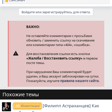
СанСаныч
Р
е
а
Войдите или зарегистрируйтесь для ответа.
к
ц
и
и
ВАЖНО:
:
Не оставляйте комментарии с просьбами
обновить / заменить ссылку на скачивание
или комментарии типа «404», «ошибка».
Для восстановления ссылки есть кнопки
«Жалоба / Восстановить ссылку»
в первом
посте темы.
При нарушении Ваш комментарий будет
удален, а Ваш аккаунт заблокирован на сутки.
Пожалуйста, изучите
правила нашего сайта.
Похожие темы
[Филипп Астраханцев] Как
Инвестиции