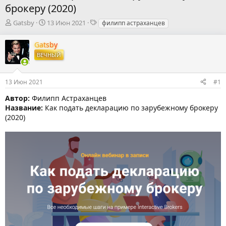
брокеру (2020)
А
Д
Т
Gatsby
13 Июн 2021
филипп астраханцев
в
а
е
т
т
г
Gatsby
о
а
и
ВЕЧНЫЙ
р
н
т
а
е
ч
13 Июн 2021
#1
м
а
ы
л
Автор:
Филипп Астраханцев
а
Название:
Как подать декларацию по зарубежному брокеру
(2020)