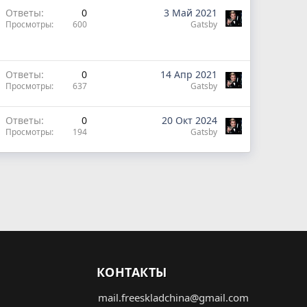
Ответы
0
3 Май 2021
Просмотры
600
Gatsby
Ответы
0
14 Апр 2021
Просмотры
637
Gatsby
Ответы
0
20 Окт 2024
Просмотры
194
Gatsby
КОНТАКТЫ
mail.freeskladchina@gmail.com