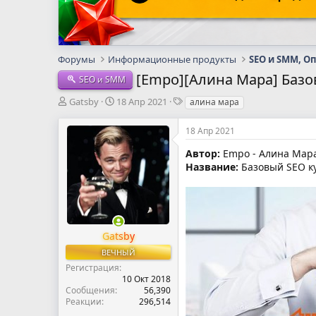
Форумы
Информационные продукты
SEO и SMM, О
[Empo][Алина Мара] Базов
SEO и SMM
А
Д
Т
Gatsby
18 Апр 2021
алина мара
в
а
е
т
т
г
18 Апр 2021
о
а
и
р
н
Автор:
Empo - Алина Мар
т
а
Название:
Базовый SEO ку
е
ч
м
а
ы
л
а
Gatsby
ВЕЧНЫЙ
Регистрация
10 Окт 2018
Сообщения
56,390
Реакции
296,514