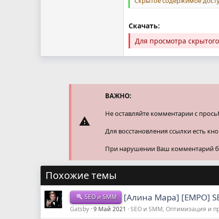
Скрытое содержимое досту
Скачать:
Для просмотра скрытог
ВАЖНО:
Не оставляйте комментарии с прось
Для восстановления ссылки есть кн
При нарушении Ваш комментарий буд
Похожие темы
[Алина Мара] [EMPO] 
SEO и SMM
Gatsby
9 Май 2021
SEO и SMM, Оптимизация и 