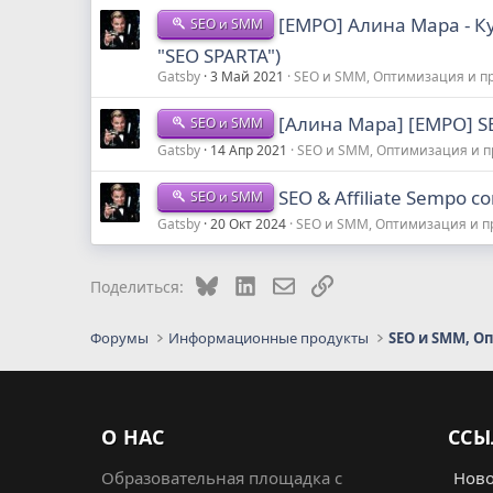
[EMPO] Алина Мара - К
SEO и SMM
"SEO SPARTA")
Gatsby
3 Май 2021
SEO и SMM, Оптимизация и 
[Алина Мара] [EMPO] 
SEO и SMM
Gatsby
14 Апр 2021
SEO и SMM, Оптимизация и 
SEO & Affiliate Sempo c
SEO и SMM
Gatsby
20 Окт 2024
SEO и SMM, Оптимизация и 
Bluesky
LinkedIn
Электронная почта
Ссылка
Поделиться:
Форумы
Информационные продукты
SEO и SMM, О
О НАС
ССЫ
Образовательная площадка с
Ново