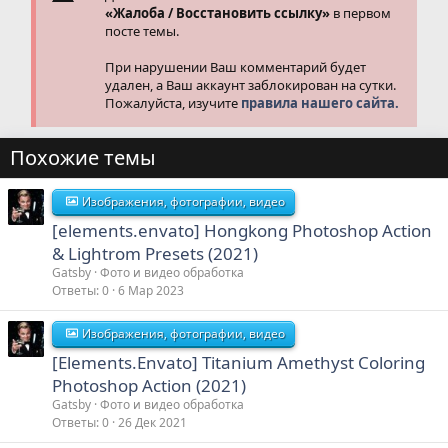
«Жалоба / Восстановить ссылку»
в первом
посте темы.
При нарушении Ваш комментарий будет
удален, а Ваш аккаунт заблокирован на сутки.
Пожалуйста, изучите
правила нашего сайта.
Похожие темы
Изображения, фотографии, видео
[elements.envato] Hongkong Photoshop Action
& Lightrom Presets (2021)
Gatsby
Фото и видео обработка
Ответы
0
6 Мар 2023
Изображения, фотографии, видео
[Elements.Envato] Titanium Amethyst Coloring
Photoshop Action (2021)
Gatsby
Фото и видео обработка
Ответы
0
26 Дек 2021