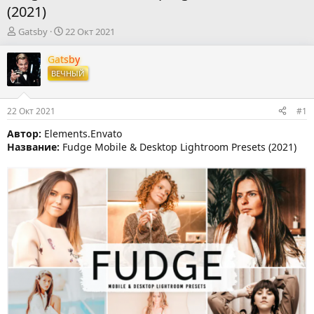
(2021)
А
Д
Gatsby
22 Окт 2021
в
а
т
т
Gatsby
о
а
ВЕЧНЫЙ
р
н
т
а
е
ч
22 Окт 2021
#1
м
а
ы
л
Автор:
Elements.Envato
а
Название:
Fudge Mobile & Desktop Lightroom Presets (2021)