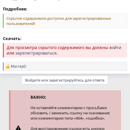
Подробнее:
Скрытое содержимое доступно для зарегистрированных
пользователей!
Скачать:
Для просмотра скрытого содержимого вы должны
войти
или
зарегистрироваться
.
МастерD
Р
е
а
Войдите или зарегистрируйтесь для ответа.
к
ц
и
и
ВАЖНО:
:
Не оставляйте комментарии с просьбами
обновить / заменить ссылку на скачивание
или комментарии типа «404», «ошибка».
Для восстановления ссылки есть кнопки