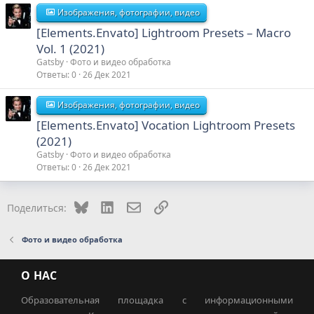
Изображения, фотографии, видео
[Elements.Envato] Lightroom Presets – Macro
Vol. 1 (2021)
Gatsby
Фото и видео обработка
Ответы
0
26 Дек 2021
Изображения, фотографии, видео
[Elements.Envato] Vocation Lightroom Presets
(2021)
Gatsby
Фото и видео обработка
Ответы
0
26 Дек 2021
Bluesky
LinkedIn
Электронная почта
Ссылка
Поделиться:
Фото и видео обработка
О НАС
Образовательная площадка с информационными