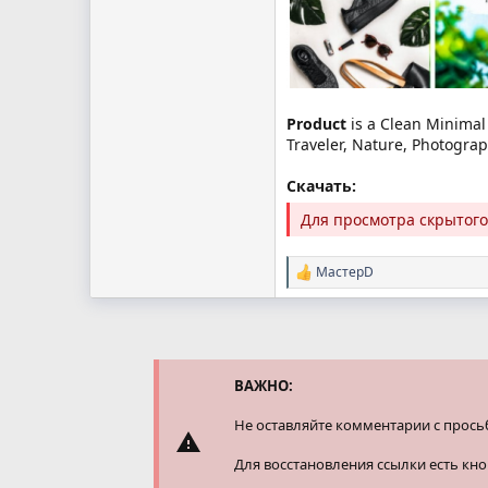
Product
is a Clean Minima
Traveler, Nature, Photogr
Скачать:
Для просмотра скрытог
МастерD
Р
е
а
к
ц
и
и
ВАЖНО:
:
Не оставляйте комментарии с прось
Для восстановления ссылки есть кн