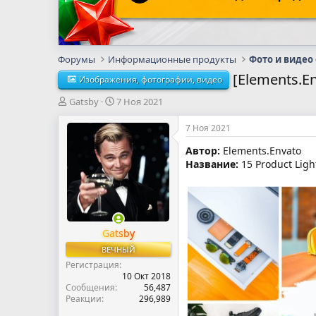
Форумы
Информационные продукты
Фото и видео
[Elements.En
Изображения, фотографии, видео
А
Д
Gatsby
7 Ноя 2021
в
а
т
т
7 Ноя 2021
о
а
Автор:
Elements.Envato
р
н
Название:
15 Product Ligh
т
а
е
ч
м
а
ы
л
а
Gatsby
ВЕЧНЫЙ
Регистрация
10 Окт 2018
Сообщения
56,487
Реакции
296,989