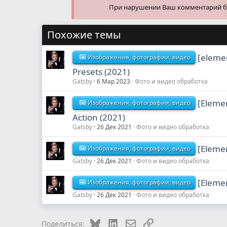
При нарушении Ваш комментарий буд
Похожие темы
[eleme
Изображения, фотографии, видео
Presets (2021)
Gatsby
6 Мар 2023
Фото и видео обработка
[Eleme
Изображения, фотографии, видео
Action (2021)
Gatsby
26 Дек 2021
Фото и видео обработка
[Elemen
Изображения, фотографии, видео
Gatsby
26 Дек 2021
Фото и видео обработка
[Eleme
Изображения, фотографии, видео
Gatsby
26 Дек 2021
Фото и видео обработка
Bluesky
LinkedIn
Электронная почта
Ссылка
Поделиться: