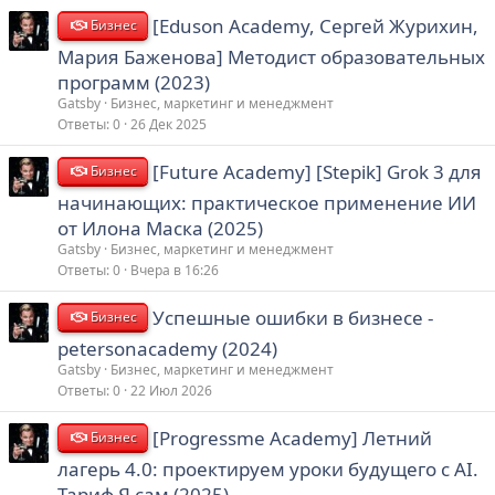
[Eduson Academy, Сергей Журихин,
Бизнес
Мария Баженова] Методист образовательных
программ (2023)
Gatsby
Бизнес, маркетинг и менеджмент
Ответы
0
26 Дек 2025
[Future Academy] [Stepik] Grok 3 для
Бизнес
начинающих: практическое применение ИИ
от Илона Маска (2025)
Gatsby
Бизнес, маркетинг и менеджмент
Ответы
0
Вчера в 16:26
Успешные ошибки в бизнесе -
Бизнес
petersonacademy (2024)
Gatsby
Бизнес, маркетинг и менеджмент
Ответы
0
22 Июл 2026
[Progressme Academy] Летний
Бизнес
лагерь 4.0: проектируем уроки будущего с AI.
Тариф Я сам (2025)