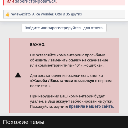
или
зарегистрироваться
.
reviewexisto
,
Alice Wonder
,
Otto
и 35 других
Р
е
а
Войдите или зарегистрируйтесь для ответа.
к
ц
и
и
ВАЖНО:
:
Не оставляйте комментарии с просьбами
обновить / заменить ссылку на скачивание
или комментарии типа «404», «ошибка».
Для восстановления ссылки есть кнопки
«Жалоба / Восстановить ссылку»
в первом
посте темы.
При нарушении Ваш комментарий будет
удален, а Ваш аккаунт заблокирован на сутки.
Пожалуйста, изучите
правила нашего сайта.
Похожие темы