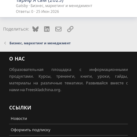
Gatsby
Бизнес, маркетинг и менеджмент
Ответы
0
25 Июн 2026
Bluesky
LinkedIn
Электронная почта
Ссылка
Поделиться:
Бизнес, маркетинг и менеджмент
О НАС
Образовательная площадка с информационными
продуктами. Курсы, тренинги, книги, уроки, гайды,
материалы на различные тематики. Развивайся вместе с
нами на Freeskladchina.org.
ССЫЛКИ
Новости
Оформить подписку