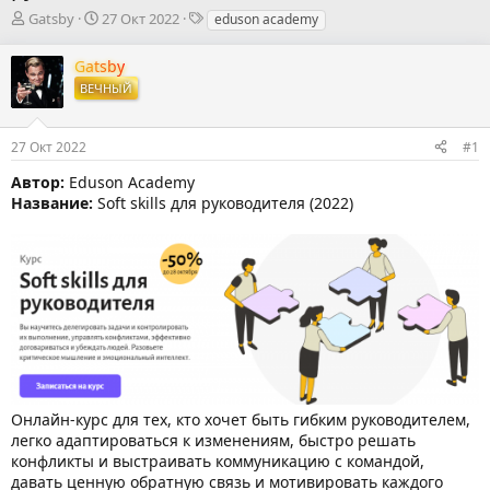
А
Д
Т
Gatsby
27 Окт 2022
eduson academy
в
а
е
т
т
г
Gatsby
о
а
и
ВЕЧНЫЙ
р
н
т
а
е
ч
27 Окт 2022
#1
м
а
ы
л
Автор:
Eduson Academy
а
Название:
Soft skills для руководителя (2022)
Онлайн-курс для тех, кто хочет быть гибким руководителем,
легко адаптироваться к изменениям, быстро решать
конфликты и выстраивать коммуникацию с командой,
давать ценную обратную связь и мотивировать каждого