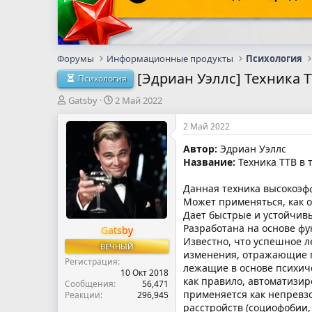
Форумы
Информационные продукты
Психология
[Эдриан Уэллс] Техника 
Психология
А
Д
Gatsby
2 Май 2022
в
а
т
т
2 Май 2022
о
а
Автор:
Эдриан Уэллс
р
н
Название:
Техника ТТВ в 
т
а
е
ч
м
а
Данная техника высокоэф
ы
л
Может применяться, как о
а
Дает быстрые и устойчив
Разработана на основе ф
Gatsby
Известно, что успешное л
ВЕЧНЫЙ
изменения, отражающие п
Регистрация
лежащие в основе психич
10 Окт 2018
как правило, автоматизир
Сообщения
56,471
применяется как непревзо
Реакции
296,945
расстройств (социофобии,