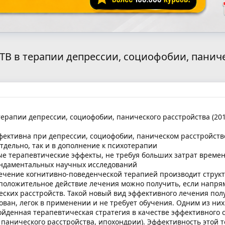
ТТВ в терапии депрессии, социофобии, паниче
терапии депрессии, социофобии, панического расстройства (201
фективна при депрессии, социофобии, паническом расстройств
тдельно, так и в дополнение к психотерапии
ые терапевтические эффекты, не требуя больших затрат време
ундаментальных научных исследований
ечение когнитивно-поведенческой терапией производит структ
оложительное действие лечения можно получить, если напрям
еских расстройств. Такой новый вид эффективного лечения пол
ован, легок в применении и не требует обучения. Одним из них
йденная терапевтическая стратегия в качестве эффективного 
 панического расстройства, ипохондрии). Эффективность этой