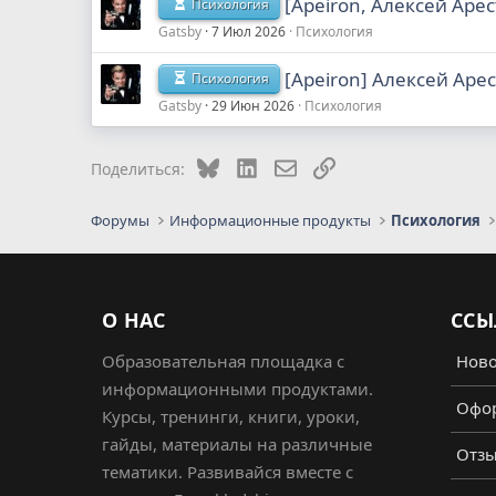
[Apeiron, Алексей Арес
Психология
Gatsby
7 Июл 2026
Психология
[Apeiron] Алексей Арес
Психология
Gatsby
29 Июн 2026
Психология
Bluesky
LinkedIn
Электронная почта
Ссылка
Поделиться:
Форумы
Информационные продукты
Психология
О НАС
ССЫ
Образовательная площадка с
Ново
информационными продуктами.
Офор
Курсы, тренинги, книги, уроки,
гайды, материалы на различные
Отз
тематики. Развивайся вместе с