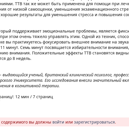
ниями. ТТВ так же может быть применена для помощи при леч
ния от низкой самооценки, уменьшения экзаменационного стре
а хорошие результаты для уменьшения стресса и повышения со
орый поддерживает эмоциональные проблемы, является фикси
 при этом очень тяжело управлять этим. Одной из техник, спо
нике вы практикуетесь фокусировать внешнее внимание на звука
 11 минут. Семь минут посвящается избирательности внимания
нию внимания. Положительные эффекты ТТВ становятся видны ч
ся до 8 недель.
s) – выдающийся ученый, британский клинический психолог, проф
ского Университета. Его исследования внесли значительный вкла
чения в когнитивной терапии.
раниц/: 12 мин / 7 страниц
о содержимого вы должны
войти
или
зарегистрироваться
.