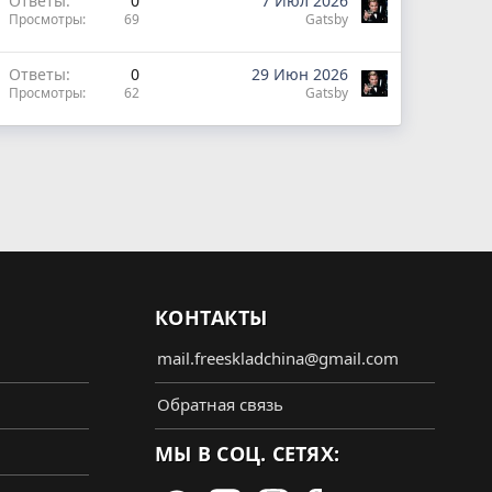
Ответы
0
7 Июл 2026
Просмотры
69
Gatsby
Ответы
0
29 Июн 2026
Просмотры
62
Gatsby
КОНТАКТЫ
mail.freeskladchina@gmail.com
Обратная связь
МЫ В СОЦ. СЕТЯХ: