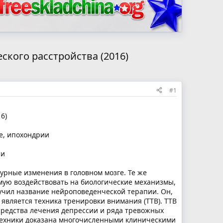
ского расстройства (2016)
#1
6)
е, ипохондрии
ни
урные изменения в головном мозге. Те же
ую воздействовать на биологические механизмы,
учил название нейроповеденческой терапии. Он,
 является техника тренировки внимания (ТТВ). ТТВ
средства лечения депрессии и ряда тревожных
 техники доказана многочисленными клиническими