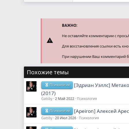
ВАЖНО:
Не оставляйте комментарии с прось
Для восстановления ссылки есть кн
При нарушении Ваш комментарий буд
Похожие темы
[Эдриан Уэллс] Метако
Психология
(2017)
Gatsby
2 Май 2022
Психология
[Apeiron] Алексей Арес
Психология
Gatsby
20 Июл 2026
Психология