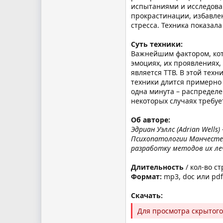
испытаниями и исследова
прокрастинации, избавле
стресса. Техника показал
Суть техники:
Важнейшим фактором, кот
эмоциях, их проявлениях,
является ТТВ. В этой тех
техники длится примерно
одна минута – распределе
некоторых случаях требует
Об авторе:
Эдриан Уэллс (Adrian Well
Психопатологии Манчестер
разработку методов их ле
Длительность
/ кол-во ст
Формат:
mp3, doc или pdf
Скачать:
Для просмотра скрытог