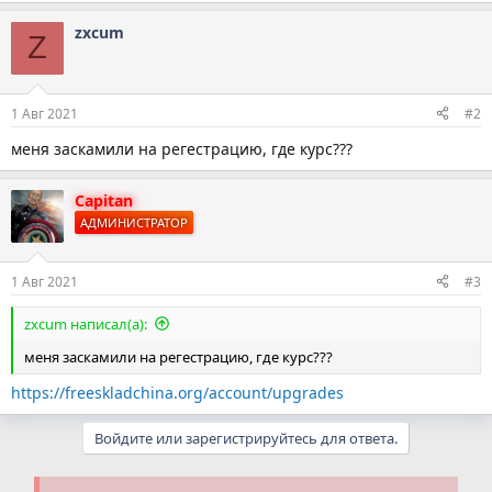
а
zxcum
к
Z
ц
и
и
:
1 Авг 2021
#2
меня заскамили на регестрацию, где курс???
Capitan
АДМИНИСТРАТОР
1 Авг 2021
#3
zxcum написал(а):
меня заскамили на регестрацию, где курс???
https://freeskladchina.org/account/upgrades
Войдите или зарегистрируйтесь для ответа.