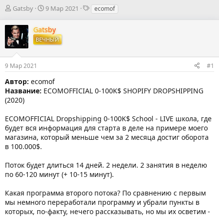
А
Д
Т
Gatsby
9 Мар 2021
ecomof
в
а
е
т
т
г
Gatsby
о
а
и
ВЕЧНЫЙ
р
н
т
а
е
ч
9 Мар 2021
#1
м
а
ы
л
Автор:
ecomof
а
Название:
ECOMOFFICIAL 0-100K$ SHOPIFY DROPSHIPPING
(2020)
ECOMOFFICIAL Dropshipping 0-100K$ School - LIVE школа, где
будет вся информация для старта в деле на примере моего
магазина, который меньше чем за 2 месяца достиг оборота
в 100.000$.
Поток будет длиться 14 дней. 2 недели. 2 занятия в неделю
по 60-120 минут (+ 10-15 минут).
Какая программа второго потока? По сравнению с первым
мы немного переработали программу и убрали пункты в
которых, по-факту, нечего рассказывать, но мы их осветим -