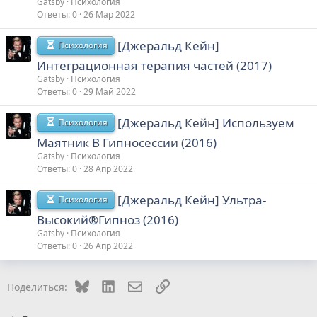
Gatsby
Психология
Ответы
0
26 Мар 2022
[Джеральд Кейн]
Психология
Интеграционная терапия частей (2017)
Gatsby
Психология
Ответы
0
29 Май 2022
[Джеральд Кейн] Используем
Психология
Маятник В Гипносессии (2016)
Gatsby
Психология
Ответы
0
28 Апр 2022
[Джеральд Кейн] Ультра-
Психология
Высокий®Гипноз (2016)
Gatsby
Психология
Ответы
0
26 Апр 2022
Bluesky
LinkedIn
Электронная почта
Ссылка
Поделиться: