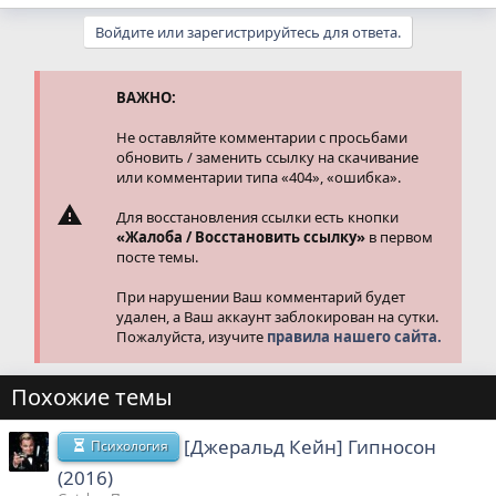
е
а
Войдите или зарегистрируйтесь для ответа.
к
ц
и
и
ВАЖНО:
:
Не оставляйте комментарии с просьбами
обновить / заменить ссылку на скачивание
или комментарии типа «404», «ошибка».
Для восстановления ссылки есть кнопки
«Жалоба / Восстановить ссылку»
в первом
посте темы.
При нарушении Ваш комментарий будет
удален, а Ваш аккаунт заблокирован на сутки.
Пожалуйста, изучите
правила нашего сайта.
Похожие темы
[Джеральд Кейн] Гипносон
Психология
(2016)