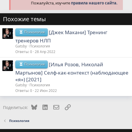
Пожалуйста, изучите
правила нашего сайта.
Похожие темы
[Джек Макани] Тренинг
Психология
тренеров НЛП
Gatsby
Психология
Ответы
0
28 Апр 2022
[Илья Розов, Николай
Психология
Мартынов] Селф-как-контекст (наблюдающее
«я») [2021]
Gatsby
Психология
Ответы
0
22 Июн 2022
Bluesky
LinkedIn
Электронная почта
Ссылка
Поделиться:
Психология