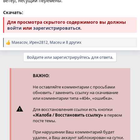
ветер, несущий перемены.
Скачать:
Для просмотра скрытого содержимого вы должны
войти
или
зарегистрироваться
.
Maeacov
,
Ирен2812
,
Maceu
и 8 других
Р
е
а
Войдите или зарегистрируйтесь для ответа.
к
ц
и
и
ВАЖНО:
:
Не оставляйте комментарии с просьбами
обновить / заменить ссылку на скачивание
или комментарии типа «404», «ошибка».
Для восстановления ссылки есть кнопки
«Жалоба / Восстановить ссылку»
в первом
посте темы.
При нарушении Ваш комментарий будет
удален, а Ваш аккаунт заблокирован на сутки.