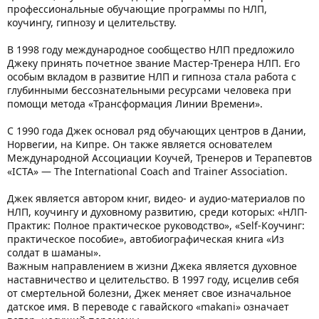
профессиональные обучающие программы по НЛП,
коучингу, гипнозу и целительству.
В 1998 году международное сообщество НЛП предложило
Джеку принять почетное звание Мастер-Тренера НЛП. Его
особым вкладом в развитие НЛП и гипноза стала работа с
глубинными бессознательными ресурсами человека при
помощи метода «Трансформация Линии Времени».
С 1990 года Джек основал ряд обучающих центров в Дании,
Норвегии, на Кипре. Он также является основателем
Международной Ассоциации Коучей, Тренеров и Терапевтов
«ICTA» — The International Coach and Trainer Association.
Джек является автором книг, видео- и аудио-материалов по
НЛП, коучингу и духовному развитию, среди которых: «НЛП-
Практик: Полное практическое руководство», «Self-Коучинг:
практическое пособие», автобиографическая книга «Из
солдат в шаманы».
Важным направлением в жизни Джека является духовное
наставничество и целительство. В 1997 году, исцелив себя
от смертельной болезни, Джек меняет свое изначальное
датское имя. В переводе с гавайского «makani» означает