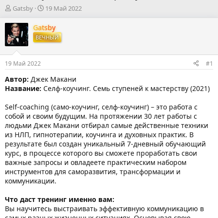
А
Д
Gatsby
19 Май 2022
в
а
т
т
Gatsby
о
а
ВЕЧНЫЙ
р
н
т
а
е
ч
19 Май 2022
#1
м
а
ы
л
Автор:
Джек Макани
а
Название:
Селф-коучинг. Семь ступеней к мастерству (2021)
Self-coaching (само-коучинг, селф-коучинг) – это работа с
собой и своим будущим. На протяжении 30 лет работы с
людьми Джек Макани отбирал самые действенные техники
из НЛП, гипнотерапии, коучинга и духовных практик. В
результате был создан уникальный 7-дневный обучающий
курс, в процессе которого вы сможете проработать свои
важные запросы и овладеете практическим набором
инструментов для саморазвития, трансформации и
коммуникации.
Что даст тренинг именно вам:
Вы научитесь выстраивать эффективную коммуникацию в
самых разных жизненных ситуациях. Основывая свою