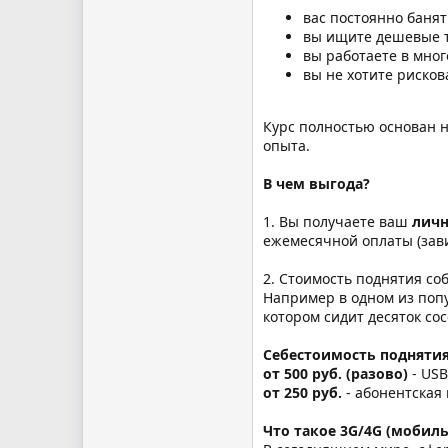
вас постоянно банят
вы ищите дешевые тр
вы работаете в мног
вы не хотите рисков
Курс полностью основан 
опыта.
В чем выгода?
1. Вы получаете ваш
лич
ежемесячной оплаты (зави
2. Стоимость поднятия со
Например в одном из поп
котором сидит десяток со
Себестоимость поднятия
от 500 руб. (разово)
- US
от 250 руб.
- абонентская
Что такое 3G/4G (мобил