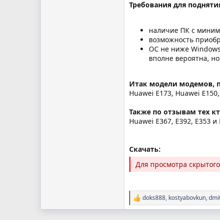
Требования для подняти
наличие ПК с миним
возможность приобр
ОС не ниже Windows 
вполне вероятна, но
Итак модели модемов, 
Huawei E173, Huawei E150,
Также по отзывам тех к
Huawei E367, E392, E353 и
Скачать:
Для просмотра скрытог
doks888
,
kostyabovkun
,
dmi
Р
е
а