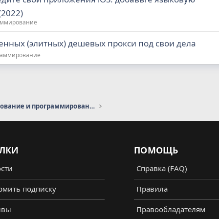
(2022)
аммирование
енных (элитных) дешевых прокси под свои дела
раммирование
Администрирование и программирование
ЛКИ
ПОМОЩЬ
сти
Справка (FAQ)
мить подписку
Правила
ывы
Правообладателям