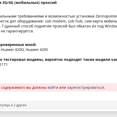
я 3G/4G (мобильных) проксей
альными требованиями и возможностью установки Zennoposte
ести доп оборудование: usb modem, usb hub, сим-карта мобил
7 (данный способ поднятия проксей был обкатан из под Window
 не гарантируется.
проверенные мной:
 Huawei 420D, Huawei 420S
то тестировал модемы, вероятно подходят такие модели как
 E171
о содержимого вы должны
войти
или
зарегистрироваться
.
tryreps
и 2 других