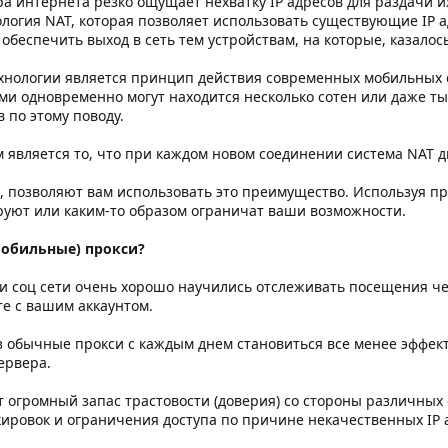
а интернета резко ощущает нехватку IP адресов для раздачи 
логия NAT, которая позволяет использовать существующие IP а
обеспечить выход в сеть тем устройствам, на которые, казалось
нологии является принцип действия современных мобильных се
вами одновременно могут находится несколько сотен или даже ты
 по этому поводу.
является то, что при каждом новом соединении система NAT д
, позволяют вам использовать это преимущество. Используя п
ируют или каким-то образом ограничат ваши возможности.
мобильные) прокси?
и соц сети очень xорошо научились отслеживать посещения ч
е с вашим аккаунтом.
з обычные прокси с каждым днем становиться все менее эффек
ервера.
огромный запас трастовости (доверия) со стороны различных с
ировок и ограничения доступа по причине некачественных IP 