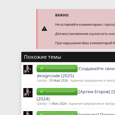
к
ц
и
и
ВАЖНО:
:
Не оставляйте комментарии с прось
Для восстановления ссылки есть кн
При нарушении Ваш комментарий буд
Похожие темы
Создавайте свои
Программирование
designcode (2025)
Gatsby
29 Май 2026
Администрирование и прог
[Артем Егоров] [
Программирование
(2024)
Gatsby
1 Июн 2024
Администрирование и прогр
[springer] Пере
Программирование