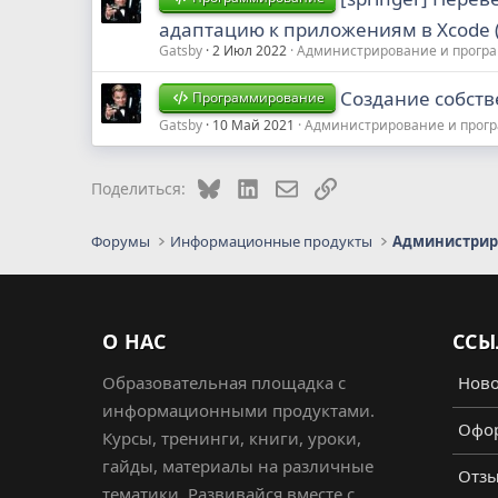
адаптацию к приложениям в Xcode 
Gatsby
2 Июл 2022
Администрирование и прогр
Создание собств
Программирование
Gatsby
10 Май 2021
Администрирование и прог
Bluesky
LinkedIn
Электронная почта
Ссылка
Поделиться:
Форумы
Информационные продукты
О НАС
ССЫ
Образовательная площадка с
Ново
информационными продуктами.
Офор
Курсы, тренинги, книги, уроки,
гайды, материалы на различные
Отз
тематики. Развивайся вместе с