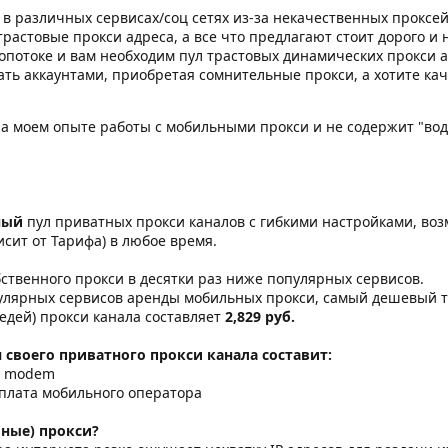
 в различных сервисах/соц сетях из-за некачественных проксей
астовые прокси адреса, а все что предлагают стоит дорого и н
опотоке и вам необходим пул трастовых динамических прокси а
ать аккаунтами, приобретая сомнительные прокси, а хотите кач
на моем опыте работы с мобильными прокси и не содержит "во
ный
пул приватных прокси каналов с гибкими настройками, в
сит от Тарифа) в любое время.
бственного прокси в десятки раз ниже популярных сервисов.
улярных сервисов аренды мобильных прокси, самый дешевый та
седей) прокси канала составляет
2,829 руб.
 своего приватного прокси канала составит:
B modem
 плата мобильного оператора
ьные) прокси?