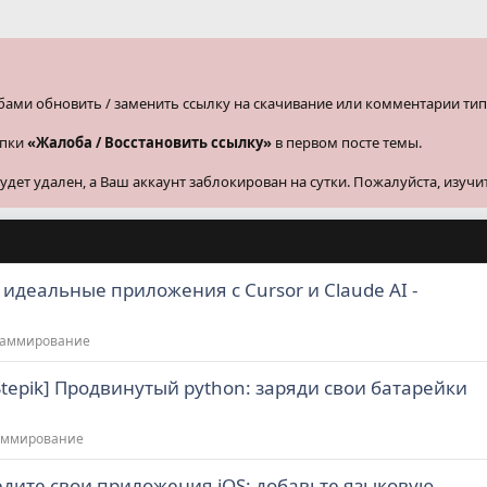
бами обновить / заменить ссылку на скачивание или комментарии тип
опки
«Жалоба / Восстановить ссылку»
в первом посте темы.
ет удален, а Ваш аккаунт заблокирован на сутки. Пожалуйста, изучи
 идеальные приложения с Cursor и Claude AI -
раммирование
Stepik] Продвинутый python: заряди свои батарейки
аммирование
ведите свои приложения iOS: добавьте языковую