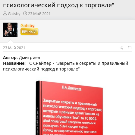
психологический подход к торговле"
А
Д
Gatsby
23 Май 2021
в
а
т
т
Gatsby
о
а
ВЕЧНЫЙ
р
н
т
а
е
ч
23 Май 2021
#1
м
а
ы
л
Автор:
Дмитриев
а
Название:
ТС Снайпер - "Закрытые секреты и правильный
психологический подход к торговле"