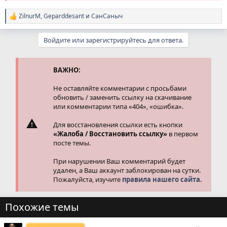
ZilnurM
,
Geparddesant
и
СанСаныч
Р
е
а
Войдите или зарегистрируйтесь для ответа.
к
ц
и
и
ВАЖНО:
:
Не оставляйте комментарии с просьбами
обновить / заменить ссылку на скачивание
или комментарии типа «404», «ошибка».
Для восстановления ссылки есть кнопки
«Жалоба / Восстановить ссылку»
в первом
посте темы.
При нарушении Ваш комментарий будет
удален, а Ваш аккаунт заблокирован на сутки.
Пожалуйста, изучите
правила нашего сайта.
Похожие темы