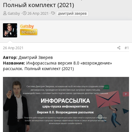
Полный комплект (2021)
А
Д
Т
Gatsby
26 Апр 2021
дмитрий зверев
в
а
е
т
т
г
Gatsby
о
а
и
ВЕЧНЫЙ
р
н
т
а
е
ч
26 Апр 2021
#1
м
а
ы
л
Автор:
Дмитрий Зверев
а
Название:
Инфорассылка версия 8.0 «возрождение»
рассылок. Полный комплект (2021)