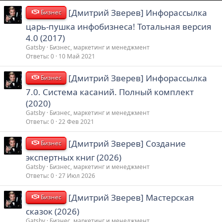
[Дмитрий Зверев] Инфорассылка
Бизнес
царь-пушка инфобизнеса! Тотальная версия
4.0 (2017)
Gatsby
Бизнес, маркетинг и менеджмент
Ответы
0
10 Май 2021
[Дмитрий Зверев] Инфорассылка
Бизнес
7.0. Система касаний. Полный комплект
(2020)
Gatsby
Бизнес, маркетинг и менеджмент
Ответы
0
22 Фев 2021
[Дмитрий Зверев] Создание
Бизнес
экспертных книг (2026)
Gatsby
Бизнес, маркетинг и менеджмент
Ответы
0
27 Июл 2026
[Дмитрий Зверев] Мастерская
Бизнес
сказок (2026)
Gatsby
Бизнес, маркетинг и менеджмент