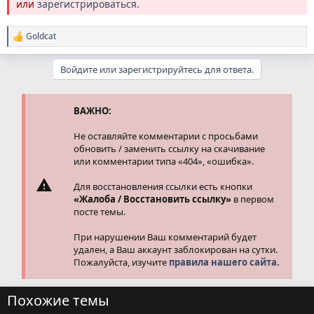
или
зарегистрироваться
.
Goldcat
Р
е
а
Войдите или зарегистрируйтесь для ответа.
к
ц
и
и
ВАЖНО:
:
Не оставляйте комментарии с просьбами
обновить / заменить ссылку на скачивание
или комментарии типа «404», «ошибка».
Для восстановления ссылки есть кнопки
«Жалоба / Восстановить ссылку»
в первом
посте темы.
При нарушении Ваш комментарий будет
удален, а Ваш аккаунт заблокирован на сутки.
Пожалуйста, изучите
правила нашего сайта.
Похожие темы