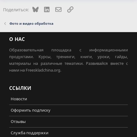
Bluesky
LinkedIn
Электронная почта
Ссылка
Поделиться:
Фото и видео обработка
О НАС
Образовательная площадка с информационными
продуктами. Курсы, тренинги, книги, уроки, гайды,
материалы на различные тематики. Развивайся вместе с
нами на Freeskladchina.org.
ССЫЛКИ
Новости
Оформить подписку
Отзывы
Служба поддержки