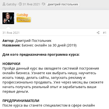
А
Д
Т
Gatsby
31 Янв 2021
дмитрий постольник
в
а
е
т
т
г
Gatsby
о
а
и
ВЕЧНЫЙ
р
н
т
а
е
ч
31 Янв 2021
#1
м
а
ы
л
Автор:
Дмитрий Постольник
а
Название:
Бизнес онлайн за 30 дней (2019)
Для кого предназначена программа курса:
НОВИЧКИ
Пройдя данный курс вы овладеете системой построения
онлайн бизнеса. Узнаете как выбрать нишу, научитесь
искать товар, делать сайты, запускать рекламу и
профессионально продавать. Уже через месяц вы сможете
начать получать реальный опыт и зарабатывать ваши
первые деньги.
ПРЕДПРИНИМАТЕЛИ
После курса вы станете специалистом в сфере онлайн