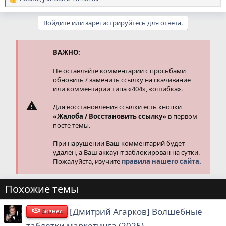
Р
е
а
Войдите или зарегистрируйтесь для ответа.
к
ц
и
и
ВАЖНО:
:
Не оставляйте комментарии с просьбами
обновить / заменить ссылку на скачивание
или комментарии типа «404», «ошибка».
Для восстановления ссылки есть кнопки
«Жалоба / Восстановить ссылку»
в первом
посте темы.
При нарушении Ваш комментарий будет
удален, а Ваш аккаунт заблокирован на сутки.
Пожалуйста, изучите
правила нашего сайта.
Похожие темы
[Дмитрий Агарков] Волшебные
Бизнес
таблетки маркетинга (2025)