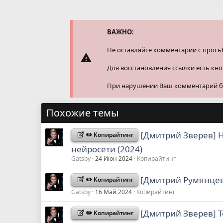
к
ц
и
и
ВАЖНО:
:
Не оставляйте комментарии с прось
Для восстановления ссылки есть кн
При нарушении Ваш комментарий буд
Похожие темы
[Дмитрий Зверев] 
✏️ Копирайтинг
нейросети (2024)
Gatsby
24 Июн 2024
Копирайтинг
[Дмитрий Румянцев]
✏️ Копирайтинг
Gatsby
16 Май 2024
Копирайтинг
[Дмитрий Зверев] Т
✏️ Копирайтинг