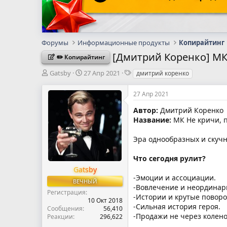
Форумы
Информационные продукты
Копирайтинг
[Дмитрий Коренко] МК 
✏️ Копирайтинг
А
Д
Т
Gatsby
27 Апр 2021
дмитрий коренко
в
а
е
т
т
г
27 Апр 2021
о
а
и
р
н
Автор:
Дмитрий Коренко
т
а
Название:
МК Не кричи, п
е
ч
м
а
Эра однообразных и скучн
ы
л
а
Что сегодня рулит?
Gatsby
-Эмоции и ассоциации.
ВЕЧНЫЙ
-Вовлечение и неординар
Регистрация
-Истории и крутые поворо
10 Окт 2018
-Сильная история героя.
Сообщения
56,410
-Продажи не через колено,
Реакции
296,622