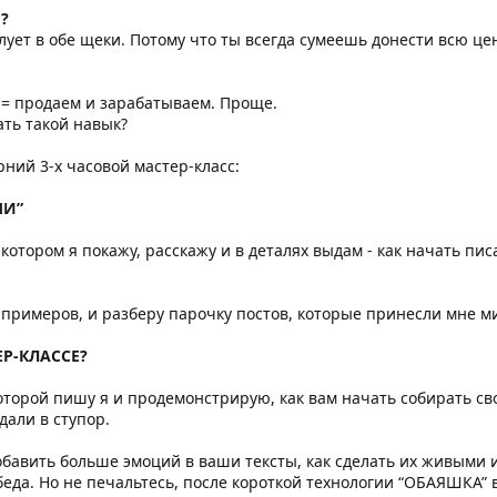
?
лует в обе щеки. Потому что ты всегда сумеешь донести всю цен
 = продаем и зарабатываем. Проще.
ть такой навык?
ний 3-х часовой мастер-класс:
ШИ”
котором я покажу, расскажу и в деталях выдам - как начать пис
 примеров, и разберу парочку постов, которые принесли мне ми
Р-КЛАССЕ?
оторой пишу я и продемонстрирую, как вам начать собирать сво
али в ступор.
 добавить больше эмоций в ваши тексты, как сделать их живыми
о беда. Но не печальтесь, после короткой технологии “ОБАЯШКА