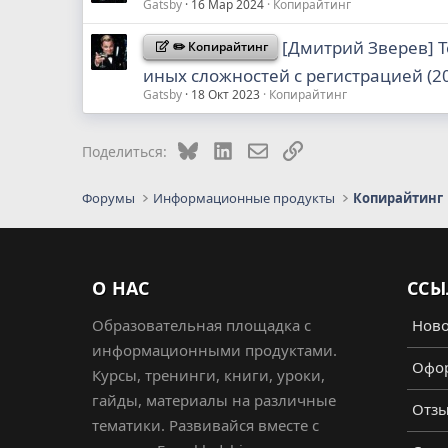
Gatsby
16 Мар 2024
Копирайтинг
[Дмитрий Зверев] Т
✏️ Копирайтинг
иных сложностей с регистрацией (2
Gatsby
18 Окт 2023
Копирайтинг
Bluesky
LinkedIn
Электронная почта
Ссылка
Поделиться:
Форумы
Информационные продукты
Копирайтинг
О НАС
ССЫ
Образовательная площадка с
Ново
информационными продуктами.
Офор
Курсы, тренинги, книги, уроки,
гайды, материалы на различные
Отз
тематики. Развивайся вместе с