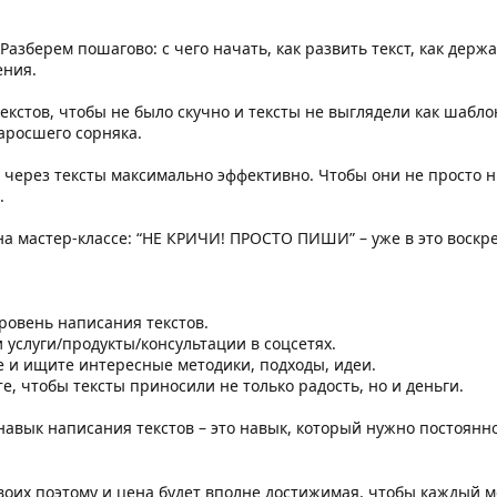
 Разберем пошагово: с чего начать, как развить текст, как дер
ния.
текстов, чтобы не было скучно и тексты не выглядели как шабло
аросшего сорняка.
ть через тексты максимально эффективно. Чтобы они не просто 
.
 на мастер-классе: “НЕ КРИЧИ! ПРОСТО ПИШИ” – уже в это воскр
уровень написания текстов.
 услуги/продукты/консультации в соцсетях.
 и ищите интересные методики, подходы, идеи.
е, чтобы тексты приносили не только радость, но и деньги.
навык написания текстов – это навык, который нужно постоянно 
оих поэтому и цена будет вполне достижимая, чтобы каждый мог