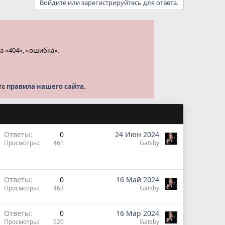
Войдите или зарегистрируйтесь для ответа.
а «404», «ошибка».
те
правила нашего сайта.
Ответы
0
24 Июн 2024
Просмотры
461
Gatsby
Ответы
0
16 Май 2024
Просмотры
463
Gatsby
Ответы
0
16 Мар 2024
Просмотры
520
Gatsby