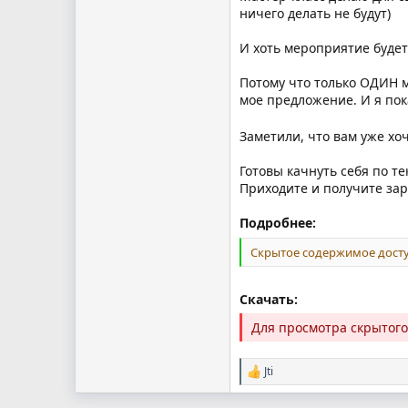
ничего делать не будут)
И хоть мероприятие будет 
Потому что только ОДИН м
мое предложение. И я пока
Заметили, что вам уже хо
Готовы качнуть себя по те
Приходите и получите зар
Подробнее:
Скрытое содержимое досту
Скачать:
Для просмотра скрытог
Jti
Р
е
а