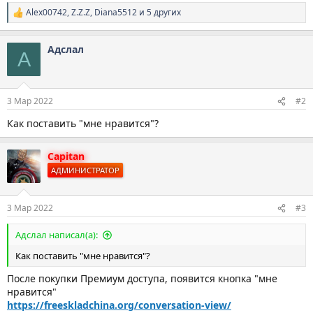
Alex00742
,
Z.Z.Z
,
Diana5512
и 5 других
Р
е
а
Адслал
к
А
ц
и
и
:
3 Мар 2022
#2
Как поставить "мне нравится"?
Capitan
АДМИНИСТРАТОР
3 Мар 2022
#3
Адслал написал(а):
Как поставить "мне нравится"?
После покупки Премиум доступа, появится кнопка "мне
нравится"
https://freeskladchina.org/conversation-view/