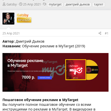
А
Д
Т
Gatsby
25 Апр 2021
mytarget
дмитрий дьяков
таргет
в
а
е
т
т
г
Gatsby
о
а
и
ВЕЧНЫЙ
р
н
т
а
е
ч
25 Апр 2021
#1
м
а
ы
л
Автор:
Дмитрий Дьяков
а
Название:
Обучение рекламе в MyTarget (2019)
Пошаговое обучение рекламе в MyTarget
Вы получите полное пошаговое обучение со всеми
инструкциями по рекламе в MyTarget. В видеоуроке в