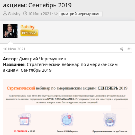
акциям: Сентябрь 2019
А
Д
Т
Gatsby
10 Июн 2021
дмитрий черемушкин
в
а
е
т
т
г
Gatsby
о
а
и
ВЕЧНЫЙ
р
н
т
а
е
ч
10 Июн 2021
#1
м
а
ы
л
Автор:
Дмитрий Черемушкин
а
Название:
Стратегический вебинар по американским
акциям: Сентябрь 2019