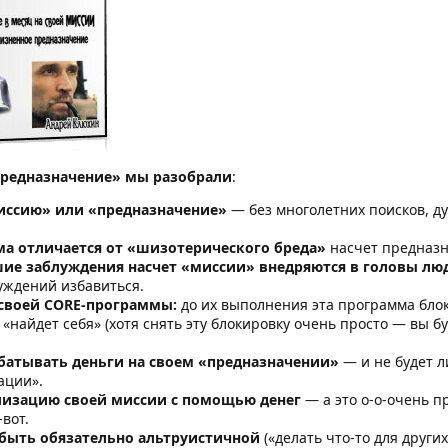
Предназначение» мы разобрали
:
иссию» или «предназначение»
— без многолетних поисков, д
а отличается от «шизотерического бреда»
насчет предназ
ие заблуждения насчет «миссии» внедряются в головы лю
луждений избавиться.
своей CORE-программы:
до их выполнения эта программа блок
«найдет себя» (хотя снять эту блокировку очень просто — вы буд
батывать деньги на своем «предназначении»
— и не будет л
ации».
лизацию своей миссии с помощью денег
— а это о-о-очень п
вот.
быть обязательно альтруистичной
(«делать что-то для други