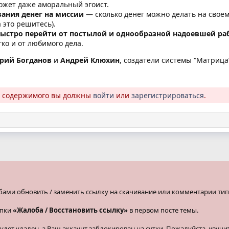
жет даже аморальный эгоист.
ания денег на миссии
— сколько денег можно делать на своем
 это решитесь).
ыстро перейти от постылой и однообразной надоевшей р
ко и от любимого дела.
рий Богданов
и
Андрей Клюхин
, создатели системы “Матрица
о содержимого вы должны
войти
или
зарегистрироваться
.
бами обновить / заменить ссылку на скачивание или комментарии тип
опки
«Жалоба / Восстановить ссылку»
в первом посте темы.
ет удален, а Ваш аккаунт заблокирован на сутки. Пожалуйста, изучи