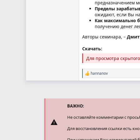
предназначением мо
Пределы зарабатыв
ожидают, если Вы на
Как максимально б
получению денег лег
Авторы семинара, –
Дмит
Скачать:
Для просмотра скрытог
hannanov
Р
е
а
к
ц
и
и
ВАЖНО:
:
Не оставляйте комментарии с прось
Для восстановления ссылки есть кн
При нарушении Ваш комментарий буд