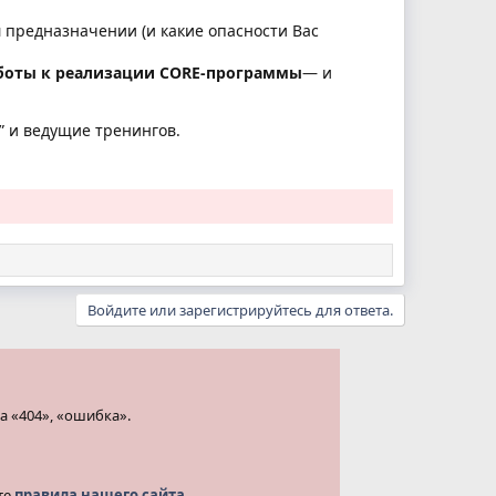
 предназначении (и какие опасности Вас
аботы к реализации СORE-программы
— и
” и ведущие тренингов.
Войдите или зарегистрируйтесь для ответа.
а «404», «ошибка».
те
правила нашего сайта.