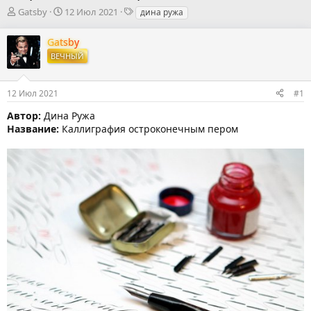
А
Д
Т
Gatsby
12 Июл 2021
дина ружа
в
а
е
т
т
г
Gatsby
о
а
и
ВЕЧНЫЙ
р
н
т
а
е
ч
12 Июл 2021
#1
м
а
ы
л
Автор:
Дина Ружа
а
Название:
Каллиграфия остроконечным пером