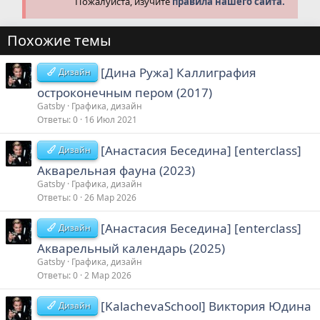
Пожалуйста, изучите
правила нашего сайта.
Похожие темы
[Дина Ружа] Каллиграфия
Дизайн
остроконечным пером (2017)
Gatsby
Графика, дизайн
Ответы
0
16 Июл 2021
[Анастасия Беседина] [enterclass]
Дизайн
Акварельная фауна (2023)
Gatsby
Графика, дизайн
Ответы
0
26 Мар 2026
[Анастасия Беседина] [enterclass]
Дизайн
Акварельный календарь (2025)
Gatsby
Графика, дизайн
Ответы
0
2 Мар 2026
[KalachevaSchool] Виктория Юдина
Дизайн