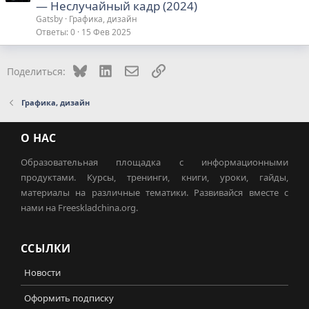
― Неслучайный кадр (2024)
Gatsby
Графика, дизайн
Ответы
0
15 Фев 2025
Bluesky
LinkedIn
Электронная почта
Ссылка
Поделиться:
Графика, дизайн
О НАС
Образовательная площадка с информационными
продуктами. Курсы, тренинги, книги, уроки, гайды,
материалы на различные тематики. Развивайся вместе с
нами на Freeskladchina.org.
ССЫЛКИ
Новости
Оформить подписку