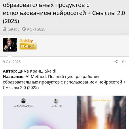
образовательных продуктов с
использованием нейросетей + Смыслы 2.0
(2025)
А
Д
Gatsby
9 Окт 2025
в
а
т
т
Gatsby
о
а
ВЕЧНЫЙ
р
н
т
а
е
ч
9 Окт 2025
#1
м
а
ы
л
Автор:
Дима Кранц, Skaldi
а
Название:
AI Method. Полный цикл разработки
образовательных продуктов с использованием нейросетей +
Смыслы 2.0 (2025)