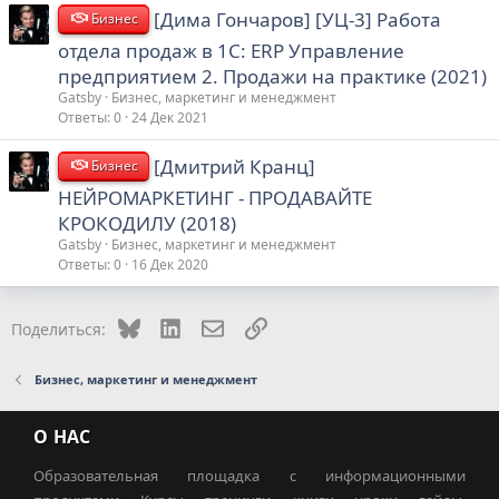
[Дима Гончаров] [УЦ-3] Работа
Бизнес
отдела продаж в 1С: ERP Управление
предприятием 2. Продажи на практике (2021)
Gatsby
Бизнес, маркетинг и менеджмент
Ответы
0
24 Дек 2021
[Дмитрий Кранц]
Бизнес
НЕЙРОМАРКЕТИНГ - ПРОДАВАЙТЕ
КРОКОДИЛУ (2018)
Gatsby
Бизнес, маркетинг и менеджмент
Ответы
0
16 Дек 2020
Bluesky
LinkedIn
Электронная почта
Ссылка
Поделиться:
Бизнес, маркетинг и менеджмент
О НАС
Образовательная площадка с информационными