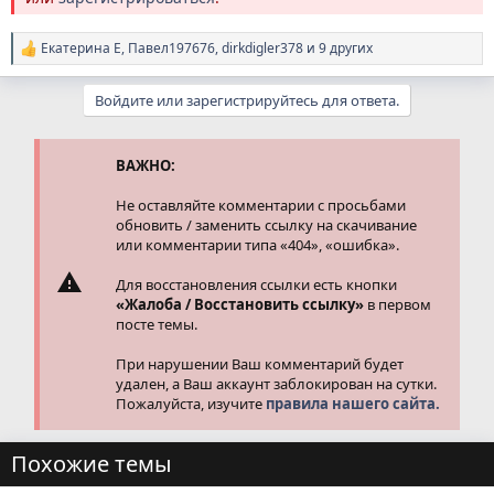
Екатерина Е
,
Павел197676
,
dirkdigler378
и 9 других
Р
е
а
Войдите или зарегистрируйтесь для ответа.
к
ц
и
и
ВАЖНО:
:
Не оставляйте комментарии с просьбами
обновить / заменить ссылку на скачивание
или комментарии типа «404», «ошибка».
Для восстановления ссылки есть кнопки
«Жалоба / Восстановить ссылку»
в первом
посте темы.
При нарушении Ваш комментарий будет
удален, а Ваш аккаунт заблокирован на сутки.
Пожалуйста, изучите
правила нашего сайта.
Похожие темы