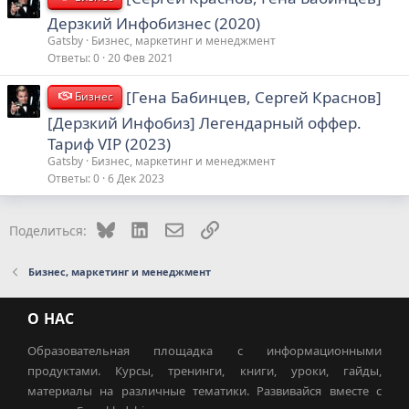
Дерзкий Инфобизнес (2020)
Gatsby
Бизнес, маркетинг и менеджмент
Ответы
0
20 Фев 2021
[Гена Бабинцев, Сергей Краснов]
Бизнес
[Дерзкий Инфобиз] Легендарный оффер.
Тариф VIP (2023)
Gatsby
Бизнес, маркетинг и менеджмент
Ответы
0
6 Дек 2023
Bluesky
LinkedIn
Электронная почта
Ссылка
Поделиться:
Бизнес, маркетинг и менеджмент
О НАС
Образовательная площадка с информационными
продуктами. Курсы, тренинги, книги, уроки, гайды,
материалы на различные тематики. Развивайся вместе с