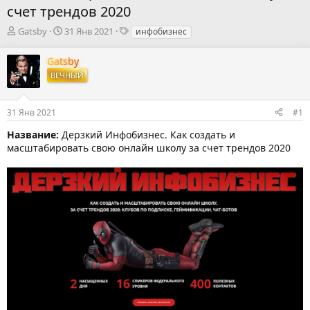
счет трендов 2020
А
Д
Т
Gatsby
31 Янв 2021
инфобизнес
в
а
е
т
т
г
Gatsby
о
а
и
ВЕЧНЫЙ
р
н
т
а
е
ч
31 Янв 2021
#1
м
а
ы
л
Название:
Дерзкий Инфобизнес. Как создать и
а
масштабировать свою онлайн школу за счет трендов 2020