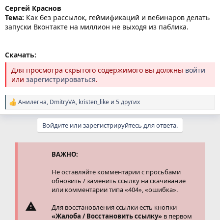
Сергей Краснов
Тема:
Как без рассылок, геймификаций и вебинаров делать
запуски Вконтакте на миллион не выходя из паблика.
Скачать:
Для просмотра скрытого содержимого вы должны
войти
или
зарегистрироваться
.
Анилегна
,
DmitryVA
,
kristen_like
и 5 других
Р
е
а
Войдите или зарегистрируйтесь для ответа.
к
ц
и
и
ВАЖНО:
:
Не оставляйте комментарии с просьбами
обновить / заменить ссылку на скачивание
или комментарии типа «404», «ошибка».
Для восстановления ссылки есть кнопки
«Жалоба / Восстановить ссылку»
в первом