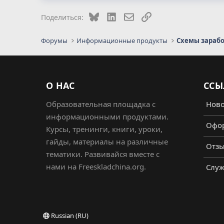
Bluesky
LinkedIn
Электронная почта
Ссылка
Поделиться:
Форумы
Информационные продукты
Схемы зараб
О НАС
ССЫ
Образовательная площадка с
Ново
информационными продуктами.
Офор
Курсы, тренинги, книги, уроки,
гайды, материалы на различные
Отз
тематики. Развивайся вместе с
нами на Freeskladchina.org.
Служ
Russian (RU)