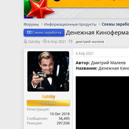
Форумы
Информационные продукты
Схемы зараб
Денежная Киноферма
Схемы заработка
А
Д
Т
Gatsby
6 Апр 2021
дмитрий малеев
в
а
е
т
т
г
6 Апр 2021
о
а
и
р
н
Автор:
Дмитрий Малеев
т
а
Название:
Денежная Кин
е
ч
м
а
ы
л
а
Gatsby
ВЕЧНЫЙ
Регистрация
10 Окт 2018
Сообщения
56,495
Реакции
297,036