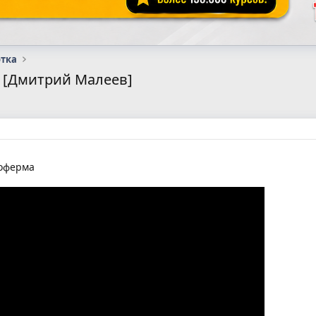
отка
 [Дмитрий Малеев]
оферма