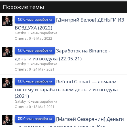
Похожие темы
[Дмитрий Белов] ДЕНЬГИ ИЗ
Схемы заработка
ВОЗДУХА (2022)
Gatsby
Схемы заработка
Ответы
0
9 Мар 2022
Заработок на Binance -
Схемы заработка
деньги из воздуха (22.05.21)
Gatsby
Схемы заработка
Ответы
0
24 Май 2021
Refund Glopart — ломаем
Схемы заработка
систему и зарабатываем деньги из воздуха
(2021)
Gatsby
Схемы заработка
Ответы
0
18 Май 2021
[Матвей Северянин] Деньги
Схемы заработка
– в карманы, не вставая с дивана. Как