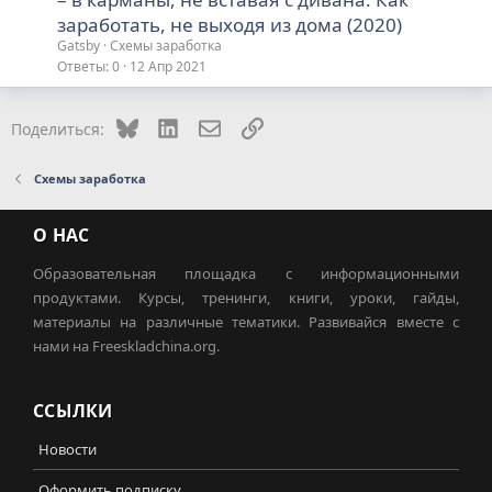
заработать, не выходя из дома (2020)
Gatsby
Схемы заработка
Ответы
0
12 Апр 2021
Bluesky
LinkedIn
Электронная почта
Ссылка
Поделиться:
Схемы заработка
О НАС
Образовательная площадка с информационными
продуктами. Курсы, тренинги, книги, уроки, гайды,
материалы на различные тематики. Развивайся вместе с
нами на Freeskladchina.org.
ССЫЛКИ
Новости
Оформить подписку