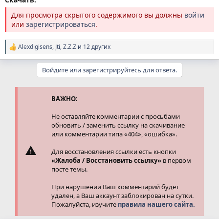
Для просмотра скрытого содержимого вы должны
войти
или
зарегистрироваться
.
Alexdigisens
,
Jti
,
Z.Z.Z
и 12 других
Р
е
а
Войдите или зарегистрируйтесь для ответа.
к
ц
и
и
ВАЖНО:
:
Не оставляйте комментарии с просьбами
обновить / заменить ссылку на скачивание
или комментарии типа «404», «ошибка».
Для восстановления ссылки есть кнопки
«Жалоба / Восстановить ссылку»
в первом
посте темы.
При нарушении Ваш комментарий будет
удален, а Ваш аккаунт заблокирован на сутки.
Пожалуйста, изучите
правила нашего сайта.