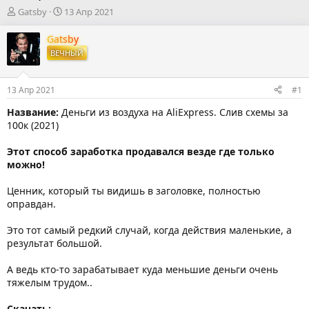
А
Д
Gatsby
13 Апр 2021
в
а
т
т
Gatsby
о
а
ВЕЧНЫЙ
р
н
т
а
е
ч
13 Апр 2021
#1
м
а
ы
л
Название:
Деньги из воздуха на AliExpress. Cлив схемы за
а
100к (2021)
Этот способ заработка продавался везде где только
можно!
Ценник, который ты видишь в заголовке, полностью
оправдан.
Это тот самый редкий случай, когда действия маленькие, а
результат большой.
А ведь кто-то зарабатывает куда меньшие деньги очень
тяжелым трудом..
Скачать: