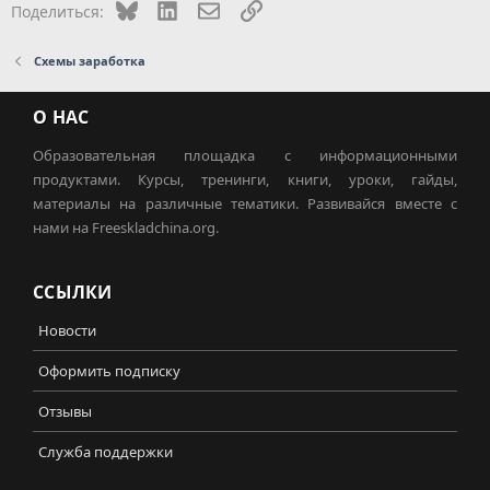
Bluesky
LinkedIn
Электронная почта
Ссылка
Поделиться:
Схемы заработка
О НАС
Образовательная площадка с информационными
продуктами. Курсы, тренинги, книги, уроки, гайды,
материалы на различные тематики. Развивайся вместе с
нами на Freeskladchina.org.
ССЫЛКИ
Новости
Оформить подписку
Отзывы
Служба поддержки