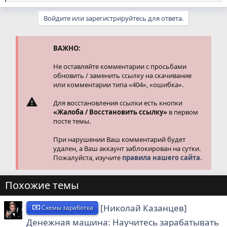
е
а
Войдите или зарегистрируйтесь для ответа.
к
ц
и
и
ВАЖНО:
:
Не оставляйте комментарии с просьбами
обновить / заменить ссылку на скачивание
или комментарии типа «404», «ошибка».
Для восстановления ссылки есть кнопки
«Жалоба / Восстановить ссылку»
в первом
посте темы.
При нарушении Ваш комментарий будет
удален, а Ваш аккаунт заблокирован на сутки.
Пожалуйста, изучите
правила нашего сайта.
Похожие темы
[Николай Казанцев]
Схемы заработка
Денежная машина: Научитесь зарабатывать