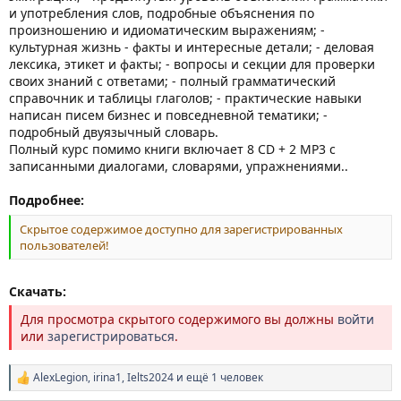
и употребления слов, подробные объяснения по
произношению и идиоматическим выражениям; -
культурная жизнь - факты и интересные детали; - деловая
лексика, этикет и факты; - вопросы и секции для проверки
своих знаний с ответами; - полный грамматический
справочник и таблицы глаголов; - практические навыки
написан писем бизнес и повседневной тематики; -
подробный двуязычный словарь.
Полный курс помимо книги включает 8 CD + 2 MP3 с
записанными диалогами, словарями, упражнениями..
Подробнее:
Скрытое содержимое доступно для зарегистрированных
пользователей!
Скачать:
Для просмотра скрытого содержимого вы должны
войти
или
зарегистрироваться
.
AlexLegion
,
irina1
,
Ielts2024
и ещё 1 человек
Р
е