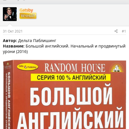
в
а
т
т
Gatsby
о
а
ВЕЧНЫЙ
р
н
т
а
е
ч
31 Окт 2021
#1
м
а
ы
л
Автор:
Дельта Паблишинг
а
Название:
Большой английский. Начальный и продвинутый
урони (2016)