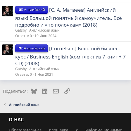
[С. А. Матвеев] Английский
Английский
язык! Большой понятный самоучитель. Всё
подробно и «по полочкам» (2018)
Gatsby
Английский язык
Ответы
0
19 Июн 2024
[Cornelsen] Большой бизнес-
Английский
курс / Business English (комплект из 7 книг + 7
CD) (2008)
Gatsby
Английский язык
Ответы
0
1 Ноя 2021
Bluesky
LinkedIn
Электронная почта
Ссылка
Поделиться:
Английский язык
О НАС
Образовательная площадка с информационными