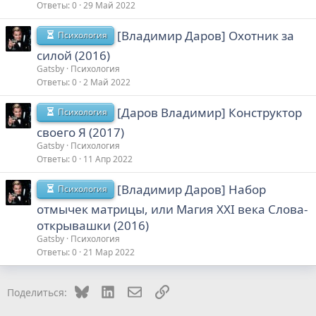
Ответы
0
29 Май 2022
[Владимир Даров] Охотник за
Психология
силой (2016)
Gatsby
Психология
Ответы
0
2 Май 2022
[Даров Владимир] Конструктор
Психология
своего Я (2017)
Gatsby
Психология
Ответы
0
11 Апр 2022
[Владимир Даров] Набор
Психология
отмычек матрицы, или Магия XXI века Слова-
открывашки (2016)
Gatsby
Психология
Ответы
0
21 Мар 2022
Bluesky
LinkedIn
Электронная почта
Ссылка
Поделиться: