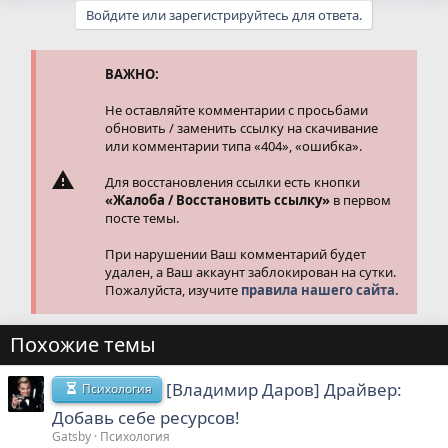
а
Войдите или зарегистрируйтесь для ответа.
к
ц
и
и
ВАЖНО:
:
Не оставляйте комментарии с просьбами
обновить / заменить ссылку на скачивание
или комментарии типа «404», «ошибка».
Для восстановления ссылки есть кнопки
«Жалоба / Восстановить ссылку»
в первом
посте темы.
При нарушении Ваш комментарий будет
удален, а Ваш аккаунт заблокирован на сутки.
Пожалуйста, изучите
правила нашего сайта.
Похожие темы
[Владимир Даров] Драйвер:
Психология
Добавь себе ресурсов!
Gatsby
Психология