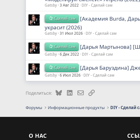
Gatsby
3 Авг 2022
DIY - Сделай сам
[Академия Burda, Дар
Сделай сам
украсит (2026)
Gatsby
31 Июл 2026
DIY - Сделай сам
[Дарья Мартынова] [Ш
Сделай сам
Gatsby
6 Дек 2022
DIY - Сделай сам
[Дарья Баруздина] Дж
Сделай сам
Gatsby
6 Июл 2026
DIY - Сделай сам
Bluesky
LinkedIn
Электронная почта
Ссылка
Поделиться:
Форумы
Информационные продукты
DIY - Сделай 
О НАС
ССЫ