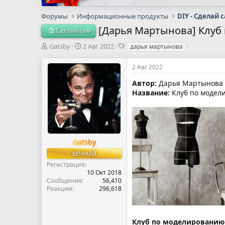
Форумы
Информационные продукты
DIY - Сделай 
[Дарья Мартынова] Клуб
Сделай сам
А
Д
Т
Gatsby
2 Авг 2022
дарья мартынова
в
а
е
т
т
г
2 Авг 2022
о
а
и
р
н
Автор:
Дарья Мартынова
т
а
Название:
Клуб по модел
е
ч
м
а
ы
л
а
Gatsby
ВЕЧНЫЙ
Регистрация
10 Окт 2018
Сообщения
56,410
Реакции
296,618
Клуб по моделированию