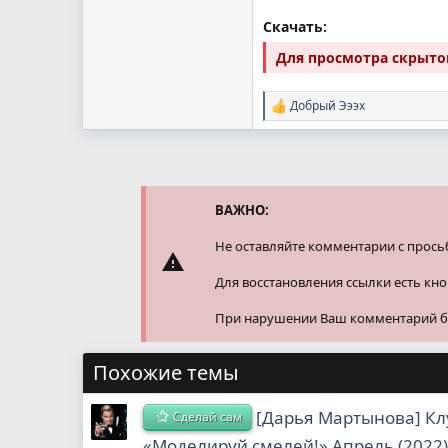
Скачать:
Для просмотра скрыт
Добрый Эээх
Р
е
а
к
ц
и
и
ВАЖНО:
:
Не оставляйте комментарии с прось
Для восстановления ссылки есть кн
При нарушении Ваш комментарий буд
Похожие темы
[Дарья Мартынова] К
Сделай сам
«Моделируй смелей!» Апрель (2022)