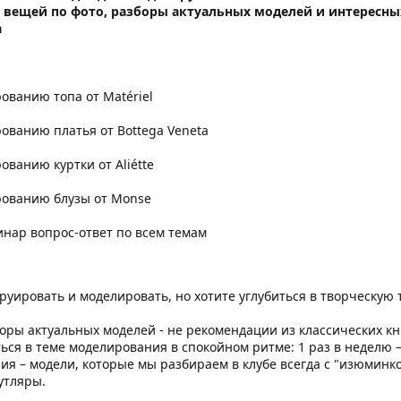
 вещей по фото, разборы актуальных моделей и интересн
а
рованию топа от Matériel
рованию платья от Bottega Veneta
рованию куртки от Aliétte
ированию блузы от Monse
инар вопрос-ответ по всем темам
руировать и моделировать, но хотите углубиться в творческую 
оры актуальных моделей - не рекомендации из классических кн
ься в теме моделирования в спокойном ритме: 1 раз в неделю –
ия – модели, которые мы разбираем в клубе всегда с "изюминк
утляры.