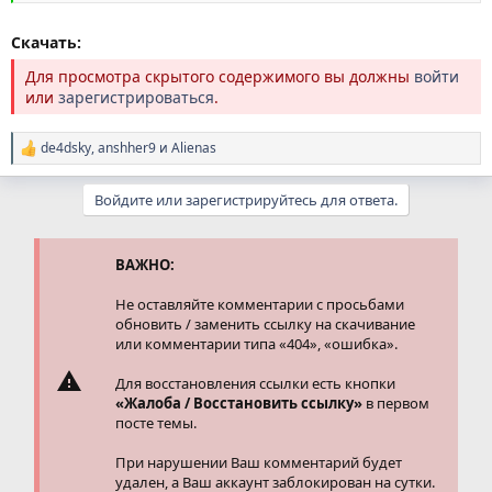
Скачать:
Для просмотра скрытого содержимого вы должны
войти
или
зарегистрироваться
.
de4dsky
,
anshher9
и
Alienas
Р
е
а
Войдите или зарегистрируйтесь для ответа.
к
ц
и
и
ВАЖНО:
:
Не оставляйте комментарии с просьбами
обновить / заменить ссылку на скачивание
или комментарии типа «404», «ошибка».
Для восстановления ссылки есть кнопки
«Жалоба / Восстановить ссылку»
в первом
посте темы.
При нарушении Ваш комментарий будет
удален, а Ваш аккаунт заблокирован на сутки.