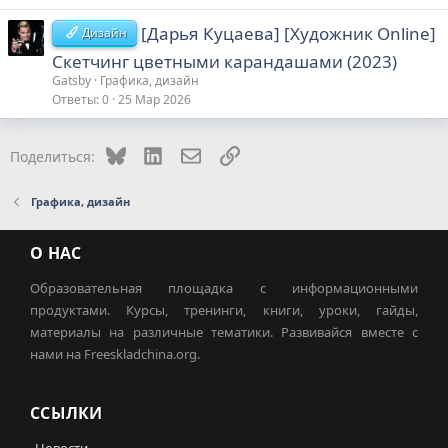
[Дарья Куцаева] [Художник Online]
Дизайн
Скетчинг цветными карандашами (2023)
Gatsby
Графика, дизайн
Ответы
0
25 Мар 2026
Bluesky
LinkedIn
Электронная почта
Ссылка
Поделиться:
Графика, дизайн
О НАС
Образовательная площадка с информационными
продуктами. Курсы, тренинги, книги, уроки, гайды,
материалы на различные тематики. Развивайся вместе с
нами на Freeskladchina.org.
ССЫЛКИ
Новости