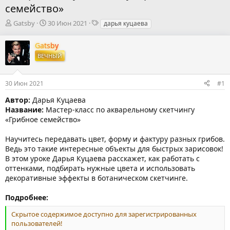
семейство»
А
Д
Т
Gatsby
30 Июн 2021
дарья куцаева
в
а
е
т
т
г
Gatsby
о
а
и
ВЕЧНЫЙ
р
н
т
а
е
ч
30 Июн 2021
#1
м
а
ы
л
Автор:
Дарья Куцаева
а
Название:
Мастер-класс по акварельному скетчингу
«Грибное семейство»
Научитесь передавать цвет, форму и фактуру разных грибов.
Ведь это такие интересные объекты для быстрых зарисовок!
В этом уроке Дарья Куцаева расскажет, как работать с
оттенками, подбирать нужные цвета и использовать
декоративные эффекты в ботаническом скетчинге.
Подробнее:
Скрытое содержимое доступно для зарегистрированных
пользователей!