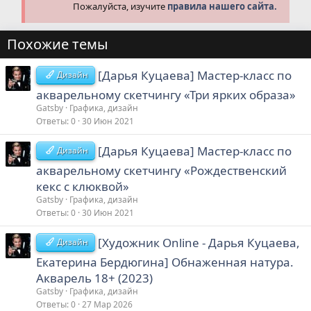
Пожалуйста, изучите
правила нашего сайта.
Похожие темы
[Дарья Куцаева] Мастер-класс по
Дизайн
акварельному скетчингу «Три ярких образа»
Gatsby
Графика, дизайн
Ответы
0
30 Июн 2021
[Дарья Куцаева] Мастер-класс по
Дизайн
акварельному скетчингу «Рождественский
кекс с клюквой»
Gatsby
Графика, дизайн
Ответы
0
30 Июн 2021
[Художник Online - Дарья Куцаева,
Дизайн
Екатерина Бердюгина] Обнаженная натура.
Акварель 18+ (2023)
Gatsby
Графика, дизайн
Ответы
0
27 Мар 2026