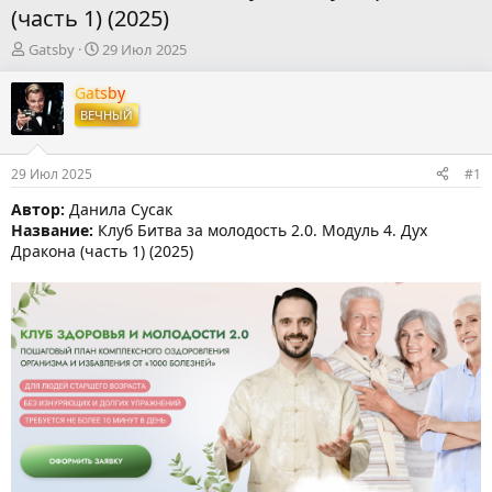
(часть 1) (2025)
А
Д
Gatsby
29 Июл 2025
в
а
т
т
Gatsby
о
а
ВЕЧНЫЙ
р
н
т
а
е
ч
29 Июл 2025
#1
м
а
ы
л
Автор:
Данила Сусак
а
Название:
Клуб Битва за молодость 2.0. Модуль 4. Дух
Дракона (часть 1) (2025)