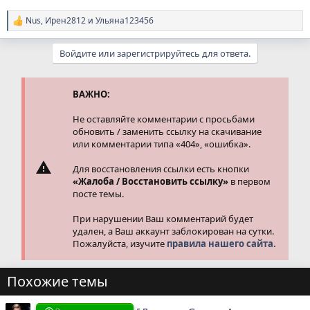
Nus
,
Ирен2812
и
Ульяна123456
Р
е
а
Войдите или зарегистрируйтесь для ответа.
к
ц
и
и
ВАЖНО:
:
Не оставляйте комментарии с просьбами
обновить / заменить ссылку на скачивание
или комментарии типа «404», «ошибка».
Для восстановления ссылки есть кнопки
«Жалоба / Восстановить ссылку»
в первом
посте темы.
При нарушении Ваш комментарий будет
удален, а Ваш аккаунт заблокирован на сутки.
Пожалуйста, изучите
правила нашего сайта.
Похожие темы