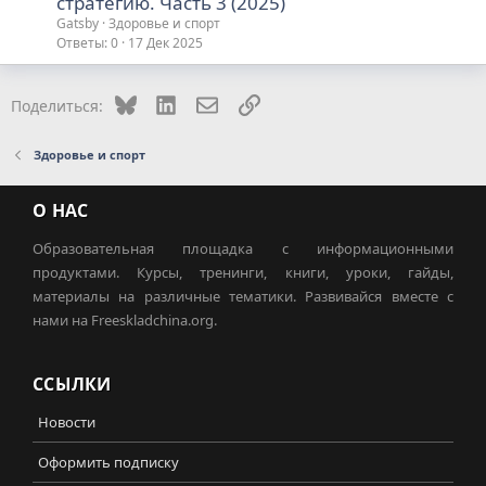
стратегию. Часть 3 (2025)
Gatsby
Здоровье и спорт
Ответы
0
17 Дек 2025
Bluesky
LinkedIn
Электронная почта
Ссылка
Поделиться:
Здоровье и спорт
О НАС
Образовательная площадка с информационными
продуктами. Курсы, тренинги, книги, уроки, гайды,
материалы на различные тематики. Развивайся вместе с
нами на Freeskladchina.org.
ССЫЛКИ
Новости
Оформить подписку