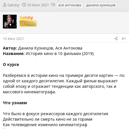
А
Д
Т
Gatsby
10 Июл 2021
ася антонова
данила кузнецов
в
а
е
т
т
г
Gatsby
о
а
и
ВЕЧНЫЙ
р
н
т
а
е
ч
10 Июл 2021
#1
м
а
ы
л
Автор:
Данила Кузнецов, Ася Антонова
а
Название:
История кино в 10 фильмах (2019)
О курсе
Разберёмся в истории кино на примере десяти картин — по
одной от каждого десятилетия. Каждый фильм выражает
собой эпоху и отражает тенденции как авторского, так и
массового кинематографа.
Что узнаем
Что было в фокусе режиссеров каждого десятилетия
Действительно ли смерть кино не за горами
Как телевидение изменило кинематограф