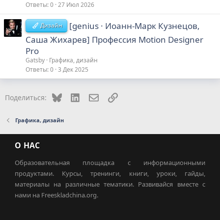
Ответы
0
27 Июл 2026
[genius · Иоанн-Марк Кузнецов,
Дизайн
Саша Жихарев] Профессия Motion Designer
Pro
Gatsby
Графика, дизайн
Ответы
0
3 Дек 2025
Bluesky
LinkedIn
Электронная почта
Ссылка
Поделиться:
Графика, дизайн
О НАС
Образовательная площадка с информационными
продуктами. Курсы, тренинги, книги, уроки, гайды,
материалы на различные тематики. Развивайся вместе с
нами на Freeskladchina.org.