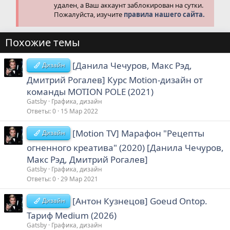
удален, а Ваш аккаунт заблокирован на сутки.
Пожалуйста, изучите
правила нашего сайта.
Похожие темы
[Данила Чечуров, Макс Рэд,
Дизайн
Дмитрий Рогалев] Курс Motion-дизайн от
команды MOTION POLE (2021)
Gatsby
Графика, дизайн
Ответы
0
15 Мар 2022
[Motion TV] Марафон "Рецепты
Дизайн
огненного креатива" (2020) [Данила Чечуров,
Макс Рэд, Дмитрий Рогалев]
Gatsby
Графика, дизайн
Ответы
0
29 Мар 2021
[Антон Кузнецов] Goeud Оntop.
Дизайн
Тариф Medium (2026)
Gatsby
Графика, дизайн