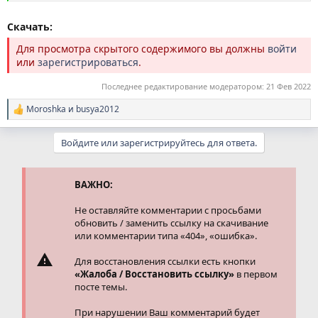
Скачать:
Для просмотра скрытого содержимого вы должны
войти
или
зарегистрироваться
.
Последнее редактирование модератором:
21 Фев 2022
Moroshka
и
busya2012
Р
е
а
Войдите или зарегистрируйтесь для ответа.
к
ц
и
и
ВАЖНО:
:
Не оставляйте комментарии с просьбами
обновить / заменить ссылку на скачивание
или комментарии типа «404», «ошибка».
Для восстановления ссылки есть кнопки
«Жалоба / Восстановить ссылку»
в первом
посте темы.
При нарушении Ваш комментарий будет