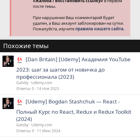
«Жалоба / Восстановить ссылку»
в первом
посте темы.
При нарушении Ваш комментарий будет
удален, а Ваш аккаунт заблокирован на сутки.
Пожалуйста, изучите
правила нашего сайта.
Похожие темы
[Dan Britain] [Udemy] Академия YouTube
2023: шаг за шагом от новичка до
профессионала (2023)
Gatsby
Udemy.com
Ответы
0
14 Ноя 2023
[Udemy] Bogdan Stashchuk ― React -
Полный Курс по React, Redux и Redux Toolkit
(2024)
Gatsby
Udemy.com
Ответы
0
11 Июн 2024