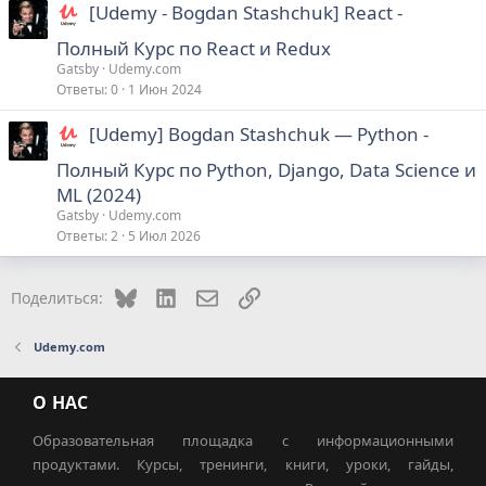
[Udemy - Bogdan Stashchuk] React -
Полный Курс по React и Redux
Gatsby
Udemy.com
Ответы
0
1 Июн 2024
[Udemy] Bogdan Stashchuk ― Python -
Полный Курс по Python, Django, Data Science и
ML (2024)
Gatsby
Udemy.com
Ответы
2
5 Июл 2026
Bluesky
LinkedIn
Электронная почта
Ссылка
Поделиться:
Udemy.com
О НАС
Образовательная площадка с информационными
продуктами. Курсы, тренинги, книги, уроки, гайды,