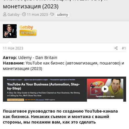
монетизация (2023)
А
Д
Т
Gatsby
11 Ноя 2023
udemy
в
а
е
т
т
г
Gatsby
о
а
и
ВЕЧНЫЙ
р
н
т
а
е
ч
11 Ноя 2023
#1
м
а
ы
л
Автор:
Udemy - Dan Britain
а
Название:
YouTube как бизнес (автоматизация, пошагово) и
монетизация (2023)
Пошаговое руководство по созданию YouTube-канала
как бизнеса. Никаких съемок и монтажа с вашей
стороны, мы покажем вам, как это сделать