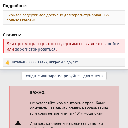
Подробнее:
Скрытое содержимое доступно для зарегистрированных
пользователей!
Скачать:
Для просмотра скрытого содержимого вы должны
войти
или
зарегистрироваться
.
Наталья 2000
,
Светик
,
annjey
и 4 других
Р
е
а
Войдите или зарегистрируйтесь для ответа.
к
ц
и
и
ВАЖНО:
:
Не оставляйте комментарии с просьбами
обновить / заменить ссылку на скачивание
или комментарии типа «404», «ошибка».
Для восстановления ссылки есть кнопки