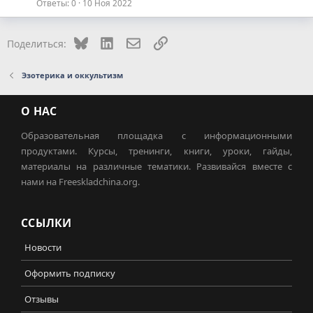
Ответы
0
10 Ноя 2022
Bluesky
LinkedIn
Электронная почта
Ссылка
Поделиться:
Эзотерика и оккультизм
О НАС
Образовательная площадка с информационными
продуктами. Курсы, тренинги, книги, уроки, гайды,
материалы на различные тематики. Развивайся вместе с
нами на Freeskladchina.org.
ССЫЛКИ
Новости
Оформить подписку
Отзывы