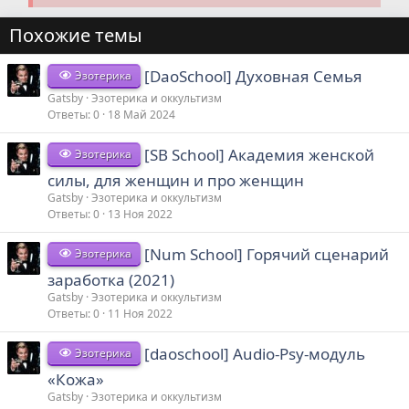
Похожие темы
[DaoSchool] Духовная Семья
Эзотерика
Gatsby
Эзотерика и оккультизм
Ответы
0
18 Май 2024
[SB School] Академия женской
Эзотерика
силы, для женщин и про женщин
Gatsby
Эзотерика и оккультизм
Ответы
0
13 Ноя 2022
[Num School] Горячий сценарий
Эзотерика
заработка (2021)
Gatsby
Эзотерика и оккультизм
Ответы
0
11 Ноя 2022
[daoschool] Audio-Psy-модуль
Эзотерика
«Кожа»
Gatsby
Эзотерика и оккультизм