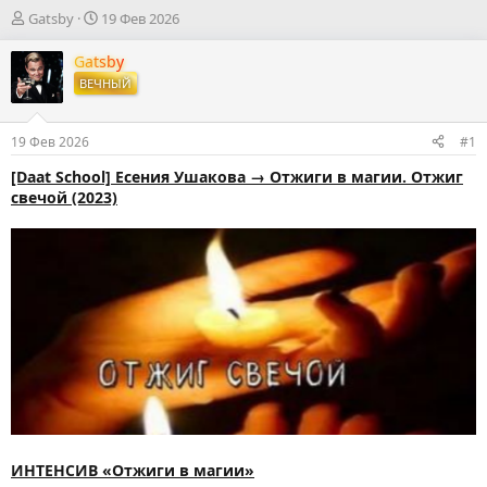
А
Д
Gatsby
19 Фев 2026
в
а
т
т
Gatsby
о
а
ВЕЧНЫЙ
р
н
т
а
е
ч
19 Фев 2026
#1
м
а
ы
л
[Daat School] Есения Ушакова → Отжиги в магии. Отжиг
а
свечой (2023)
ИНТЕНСИВ «Отжиги в магии»