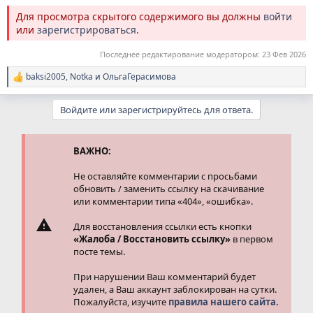
Для просмотра скрытого содержимого вы должны
войти
или
зарегистрироваться
.
Последнее редактирование модератором:
23 Фев 2026
baksi2005
,
Notka
и
ОльгаГерасимова
Р
е
а
Войдите или зарегистрируйтесь для ответа.
к
ц
и
и
ВАЖНО:
:
Не оставляйте комментарии с просьбами
обновить / заменить ссылку на скачивание
или комментарии типа «404», «ошибка».
Для восстановления ссылки есть кнопки
«Жалоба / Восстановить ссылку»
в первом
посте темы.
При нарушении Ваш комментарий будет
удален, а Ваш аккаунт заблокирован на сутки.
Пожалуйста, изучите
правила нашего сайта.