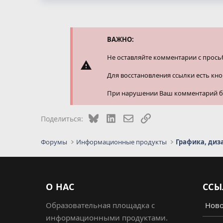
а
к
ц
и
и
ВАЖНО:
:
Не оставляйте комментарии с прось
Для восстановления ссылки есть кн
При нарушении Ваш комментарий буд
Bluesky
LinkedIn
Электронная почта
Ссылка
Поделиться:
Форумы
Информационные продукты
Графика, диз
О НАС
ССЫ
Образовательная площадка с
Ново
информационными продуктами.