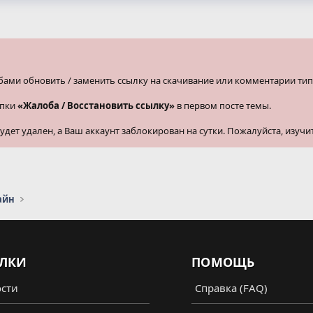
бами обновить / заменить ссылку на скачивание или комментарии тип
опки
«Жалоба / Восстановить ссылку»
в первом посте темы.
ет удален, а Ваш аккаунт заблокирован на сутки. Пожалуйста, изучи
айн
ЛКИ
ПОМОЩЬ
сти
Справка (FAQ)