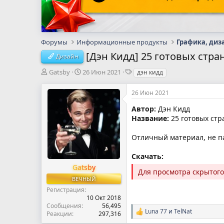
Форумы
Информационные продукты
Графика, диз
[Дэн Кидд] 25 готовых стра
Дизайн
А
Д
Т
Gatsby
26 Июн 2021
дэн кидд
в
а
е
т
т
г
26 Июн 2021
о
а
и
р
н
Автор:
Дэн Кидд
т
а
Название:
25 готовых стр
е
ч
м
а
Отличный материал, не па
ы
л
а
Скачать:
Gatsby
Для просмотра скрытог
ВЕЧНЫЙ
Регистрация
10 Окт 2018
Сообщения
56,495
Luna 77
и
TelNat
Реакции
297,316
Р
е