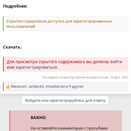
Подробнее:
Скрытое содержимое доступно для зарегистрированных
пользователей!
Скачать:
Для просмотра скрытого содержимого вы должны
войти
или
зарегистрироваться
.
Последнее редактирование модератором:
24 Дек 2025
Милена1
,
serbec60
,
AnnaKornet
и 9 других
Р
е
а
Войдите или зарегистрируйтесь для ответа.
к
ц
и
и
ВАЖНО:
:
Не оставляйте комментарии с просьбами