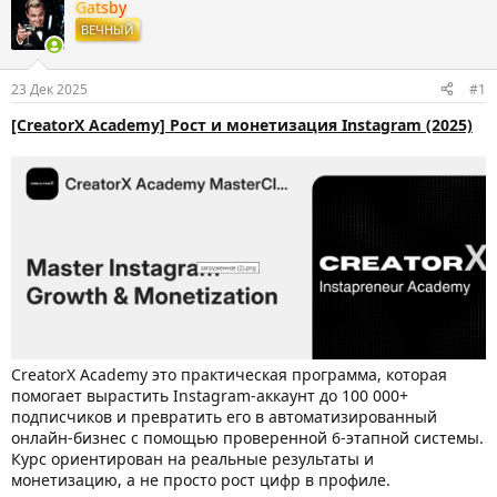
т
т
Gatsby
о
а
ВЕЧНЫЙ
р
н
т
а
е
ч
23 Дек 2025
#1
м
а
ы
л
[CreatorX Academy] Рост и монетизация Instagram (2025)
а
CreatorX Academy это практическая программа, которая
помогает вырастить Instagram-аккаунт до 100 000+
подписчиков и превратить его в автоматизированный
онлайн-бизнес с помощью проверенной 6-этапной системы.
Курс ориентирован на реальные результаты и
монетизацию, а не просто рост цифр в профиле.