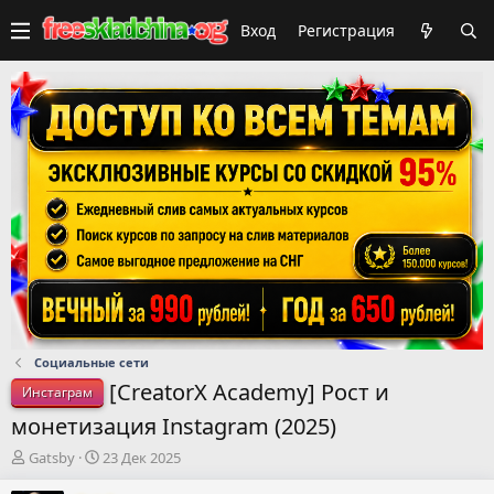
Вход
Регистрация
Социальные сети
[CreatorX Academy] Рост и
Инстаграм
монетизация Instagram (2025)
А
Д
Gatsby
23 Дек 2025
в
а