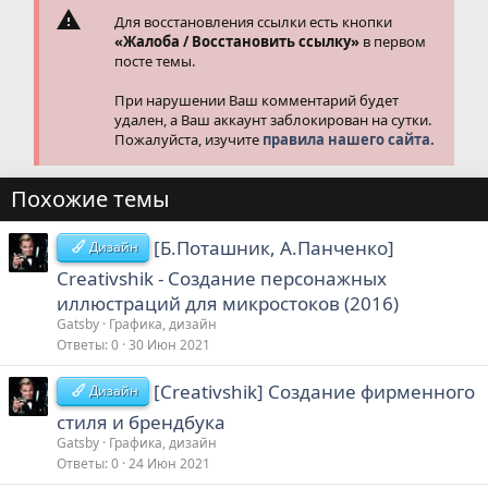
Для восстановления ссылки есть кнопки
«Жалоба / Восстановить ссылку»
в первом
посте темы.
При нарушении Ваш комментарий будет
удален, а Ваш аккаунт заблокирован на сутки.
Пожалуйста, изучите
правила нашего сайта.
Похожие темы
[Б.Поташник, А.Панченко]
Дизайн
Creativshik - Создание персонажных
иллюстраций для микростоков (2016)
Gatsby
Графика, дизайн
Ответы
0
30 Июн 2021
[Creativshik] Создание фирменного
Дизайн
cтиля и брeндбука
Gatsby
Графика, дизайн
Ответы
0
24 Июн 2021