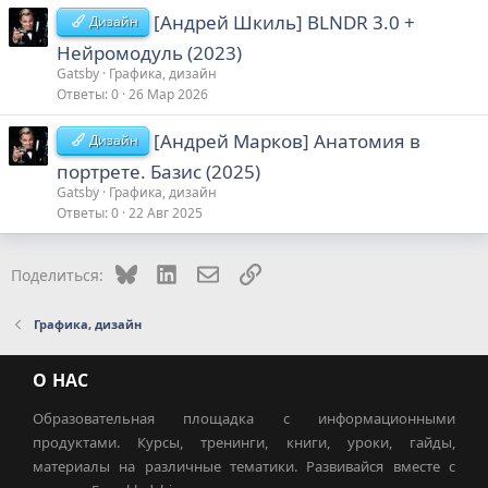
[Андрей Шкиль] BLNDR 3.0 +
Дизайн
Нейромодуль (2023)
Gatsby
Графика, дизайн
Ответы
0
26 Мар 2026
[Андрей Марков] Анатомия в
Дизайн
портрете. Базис (2025)
Gatsby
Графика, дизайн
Ответы
0
22 Авг 2025
Bluesky
LinkedIn
Электронная почта
Ссылка
Поделиться:
Графика, дизайн
О НАС
Образовательная площадка с информационными
продуктами. Курсы, тренинги, книги, уроки, гайды,
материалы на различные тематики. Развивайся вместе с