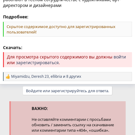
директором и дизайнерами
Подробнее:
Скрытое содержимое доступно для зарегистрированных
пользователей!
Скачать:
Для просмотра скрытого содержимого вы должны
войти
или
зарегистрироваться
.
Miyamidzu
,
Deresh 23
,
ellibria
и 8 других
Р
е
а
Войдите или зарегистрируйтесь для ответа.
к
ц
и
и
ВАЖНО:
:
Не оставляйте комментарии с просьбами
обновить / заменить ссылку на скачивание
или комментарии типа «404», «ошибка».