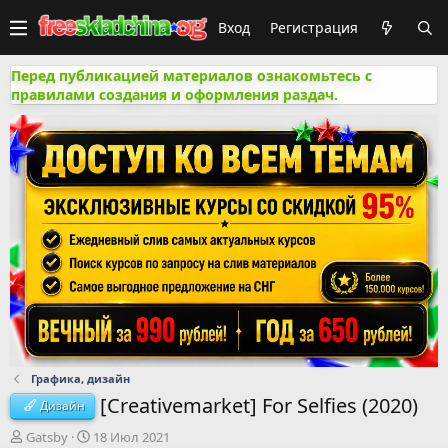
Вход
Регистрация
Перед публикацией материалов ознакомьтесь с
правилами создания и оформления раздач.
Графика, дизайн
[Creativemarket] For Selfies (2020)
Дизайн
А
Д
Gatsby
18 Июл 2021