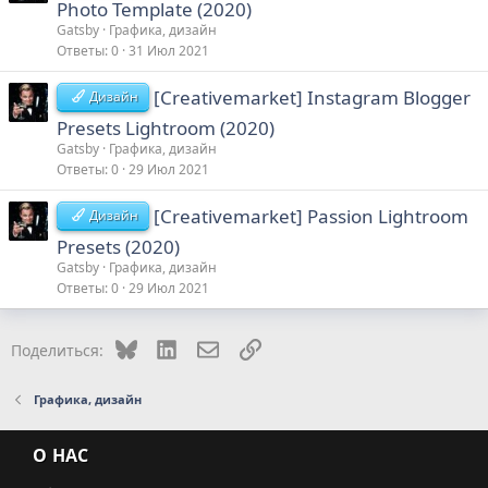
Photo Template (2020)
Gatsby
Графика, дизайн
Ответы
0
31 Июл 2021
[Creativemarket] Instagram Blogger
Дизайн
Presets Lightroom (2020)
Gatsby
Графика, дизайн
Ответы
0
29 Июл 2021
[Creativemarket] Passion Lightroom
Дизайн
Presets (2020)
Gatsby
Графика, дизайн
Ответы
0
29 Июл 2021
Bluesky
LinkedIn
Электронная почта
Ссылка
Поделиться:
Графика, дизайн
О НАС