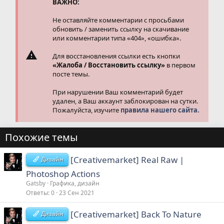
ВАЖНО:
:
Не оставляйте комментарии с просьбами
обновить / заменить ссылку на скачивание
или комментарии типа «404», «ошибка».
Для восстановления ссылки есть кнопки
«Жалоба / Восстановить ссылку»
в первом
посте темы.
При нарушении Ваш комментарий будет
удален, а Ваш аккаунт заблокирован на сутки.
Пожалуйста, изучите
правила нашего сайта.
Похожие темы
[Creativemarket] Real Raw |
Дизайн
Photoshop Actions
Gatsby
Графика, дизайн
Ответы
0
23 Сен 2021
[Creativemarket] Back To Nature
Дизайн