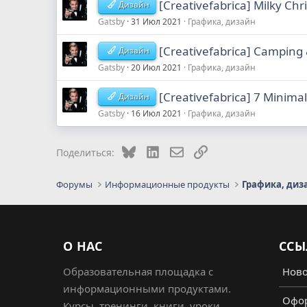
[Creativefabrica] Milky Ch
Дизайн
Gatsby
31 Июл 2021
Графика, дизайн
[Creativefabrica] Camping
Дизайн
Gatsby
20 Июл 2021
Графика, дизайн
[Creativefabrica] 7 Minima
Дизайн
Gatsby
16 Июл 2021
Графика, дизайн
Bluesky
LinkedIn
Электронная почта
Ссылка
Поделиться:
Форумы
Информационные продукты
Графика, диз
О НАС
ССЫ
Образовательная площадка с
Ново
информационными продуктами.
Офор
Курсы, тренинги, книги, уроки,