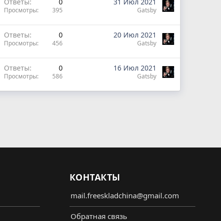
Ответы
0
31 Июл 2021
Просмотры
395
Gatsby
Ответы
0
20 Июл 2021
Просмотры
456
Gatsby
Ответы
0
16 Июл 2021
Просмотры
586
Gatsby
КОНТАКТЫ
mail.freeskladchina@gmail.com
Обратная связь