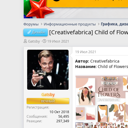
Форумы
Информационные продукты
Графика, диз
[Creativefabrica] Child of Flo
Дизайн
А
Д
Gatsby
19 Июл 2021
в
а
т
т
19 Июл 2021
о
а
Автор:
Creativefabrica
р
н
Название:
Child of Flowers
т
а
е
ч
м
а
ы
л
а
Gatsby
ВЕЧНЫЙ
Регистрация
10 Окт 2018
Сообщения
56,495
Реакции
297,349