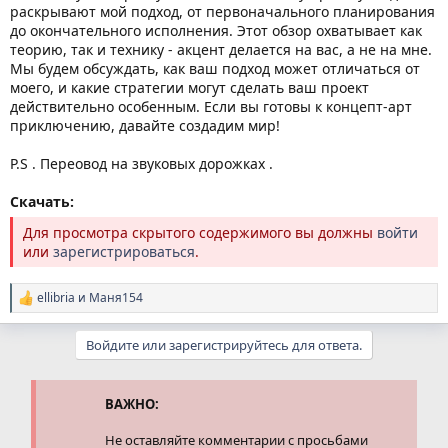
раскрывают мой подход, от первоначального планирования
до окончательного исполнения. Этот обзор охватывает как
теорию, так и технику - акцент делается на вас, а не на мне.
Мы будем обсуждать, как ваш подход может отличаться от
моего, и какие стратегии могут сделать ваш проект
действительно особенным. Если вы готовы к концепт-арт
приключению, давайте создадим мир!
P.S . Переовод на звуковых дорожках .
Скачать:
Для просмотра скрытого содержимого вы должны
войти
или
зарегистрироваться
.
ellibria
и
Маня154
Р
е
а
Войдите или зарегистрируйтесь для ответа.
к
ц
и
и
ВАЖНО:
:
Не оставляйте комментарии с просьбами