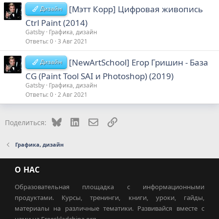
[Мэтт Корр] Цифровая живопись
Дизайн
Ctrl Paint (2014)
Gatsby
Графика, дизайн
Ответы
0
3 Авг 2021
[NewArtSchool] Егор Гришин - База
Дизайн
CG (Paint Tool SAI и Photoshop) (2019)
Gatsby
Графика, дизайн
Ответы
0
2 Авг 2021
Bluesky
LinkedIn
Электронная почта
Ссылка
Поделиться:
Графика, дизайн
О НАС
Образовательная площадка с информационными
продуктами. Курсы, тренинги, книги, уроки, гайды,
материалы на различные тематики. Развивайся вместе с