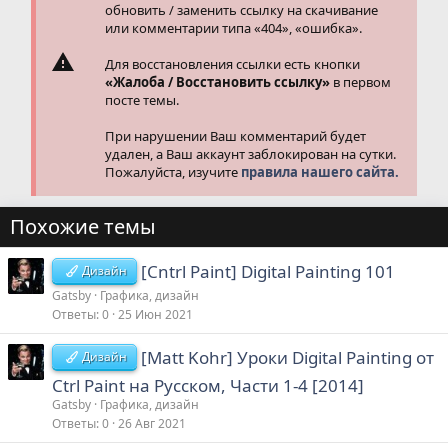
обновить / заменить ссылку на скачивание
или комментарии типа «404», «ошибка».
Для восстановления ссылки есть кнопки
«Жалоба / Восстановить ссылку»
в первом
посте темы.
При нарушении Ваш комментарий будет
удален, а Ваш аккаунт заблокирован на сутки.
Пожалуйста, изучите
правила нашего сайта.
Похожие темы
[Cntrl Paint] Digital Painting 101
Дизайн
Gatsby
Графика, дизайн
Ответы
0
25 Июн 2021
[Matt Kohr] Уроки Digital Painting от
Дизайн
Ctrl Paint на Русском, Части 1-4 [2014]
Gatsby
Графика, дизайн
Ответы
0
26 Авг 2021