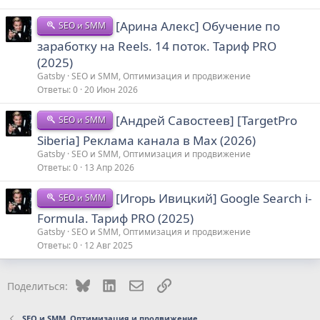
[Арина Алекс] Обучение по
SEO и SMM
заработку на Reels. 14 поток. Тариф PRO
(2025)
Gatsby
SEO и SMM, Оптимизация и продвижение
Ответы
0
20 Июн 2026
[Андрей Савостеев] [TargetPro
SEO и SMM
Siberia] Реклама канала в Max (2026)
Gatsby
SEO и SMM, Оптимизация и продвижение
Ответы
0
13 Апр 2026
[Игорь Ивицкий] Google Search i-
SEO и SMM
Formula. Тариф PRO (2025)
Gatsby
SEO и SMM, Оптимизация и продвижение
Ответы
0
12 Авг 2025
Bluesky
LinkedIn
Электронная почта
Ссылка
Поделиться:
SEO и SMM, Оптимизация и продвижение