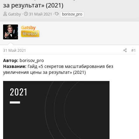
за результат» (2021)
А
Д
Т
Gatsby
31 Май 2021
borisov_pro
в
а
е
т
т
г
Gatsby
о
а
и
ВЕЧНЫЙ
р
н
т
а
е
ч
31 Май 2021
#1
м
а
ы
л
Автор:
borisov_pro
а
Название:
Гайд «5 секретов масштабирования без
увеличения цены за результат» (2021)