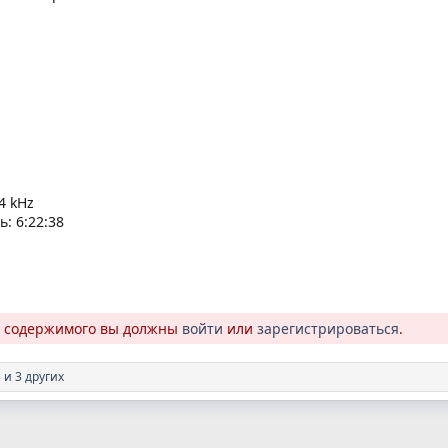
4 kHz
: 6:22:38
о содержимого вы должны
войти
или
зарегистрироваться
.
3
и 3 других