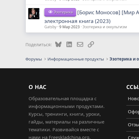
[Борис Моносов] [Мир 
Эзотерика
электронная книга (2023)
Gatsby
9 Мар 2023
Эзотерика и оккультизм
Bluesky
LinkedIn
Электронная почта
Ссылка
Поделиться:
Форумы
Информационные продукты
Эзотерика и 
О НАС
ССЫ
Образовательная площадка с
Ново
информационными продуктами.
Офор
Курсы, тренинги, книги, уроки,
гайды, материалы на различные
Отз
тематики. Развивайся вместе с
нами на Freeskladchina.org.
Служ