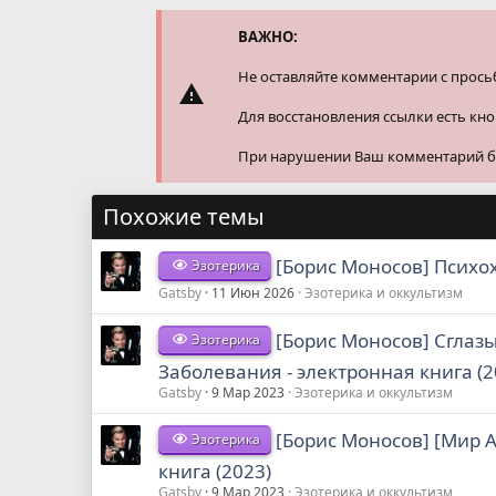
и
и
ВАЖНО:
:
Не оставляйте комментарии с прось
Для восстановления ссылки есть кн
При нарушении Ваш комментарий буд
Похожие темы
[Борис Моносов] Психо
Эзотерика
Gatsby
11 Июн 2026
Эзотерика и оккультизм
[Борис Моносов] Сглаз
Эзотерика
Заболевания - электронная книга (2
Gatsby
9 Мар 2023
Эзотерика и оккультизм
[Борис Моносов] [Мир А
Эзотерика
книга (2023)
Gatsby
9 Мар 2023
Эзотерика и оккультизм