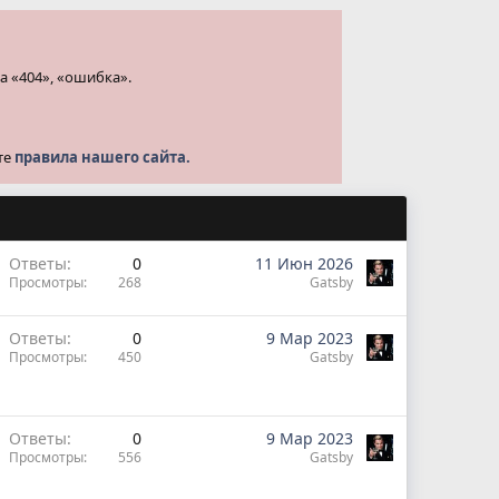
а «404», «ошибка».
те
правила нашего сайта.
Ответы
0
11 Июн 2026
Просмотры
268
Gatsby
Ответы
0
9 Мар 2023
Просмотры
450
Gatsby
Ответы
0
9 Мар 2023
Просмотры
556
Gatsby