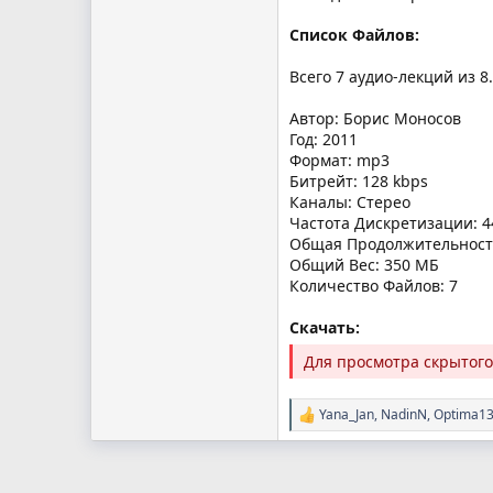
Список Файлов:
Всего 7 аудио-лекций из 8.
Автор: Борис Моносов
Год: 2011
Формат: mp3
Битрейт: 128 kbps
Каналы: Стерео
Частота Дискретизации: 4
Общая Продолжительность
Общий Вес: 350 МБ
Количество Файлов: 7
Скачать:
Для просмотра скрытог
Yana_Jan
,
NadinN
,
Optima1
Р
е
а
к
ц