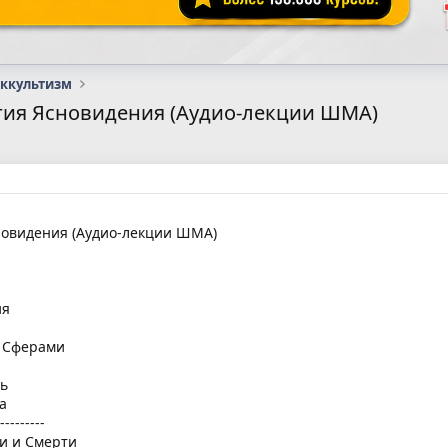
оккультизм
гия Ясновидения (Аудио-лекции ШМА)
новидения (Аудио-лекции ШМА)
ия
и Сферами
нь
а
---------
и и Смерти