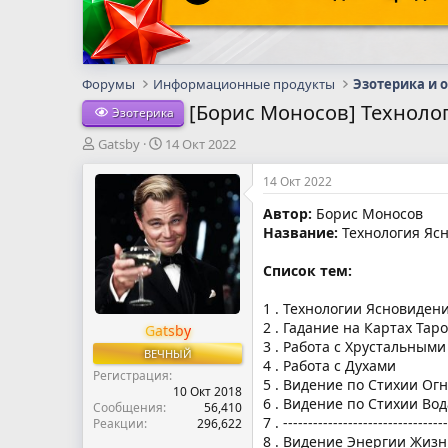
Форумы
Информационные продукты
Эзотерика и 
[Борис Моносов] Техноло
Эзотерика
А
Д
Gatsby
14 Окт 2022
в
а
т
т
14 Окт 2022
о
а
Автор:
Борис Моносов
р
н
Название:
Технология Яс
т
а
е
ч
м
а
Список тем:
ы
л
а
1 . Технологии Ясновиден
2 . Гадание на Картах Таро
Gatsby
3 . Работа с Хрустальным
ВЕЧНЫЙ
4 . Работа с Духами
Регистрация
5 . Видение по Стихии Ог
10 Окт 2018
6 . Видение по Стихии Вод
Сообщения
56,410
7 . ---------------------------------
Реакции
296,622
8 . Видение Энергии Жизн