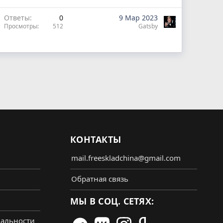
Ответы
0
9 Мар 2023
Просмотры
512
Gatsby
КОНТАКТЫ
mail.freeskladchina@gmail.com
Обратная связь
МЫ В СОЦ. СЕТЯХ:
альности