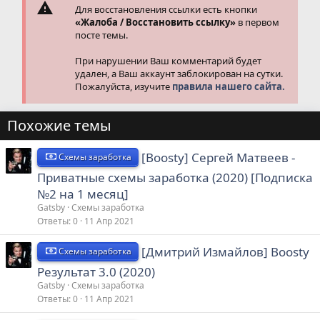
Для восстановления ссылки есть кнопки
«Жалоба / Восстановить ссылку»
в первом
посте темы.
При нарушении Ваш комментарий будет
удален, а Ваш аккаунт заблокирован на сутки.
Пожалуйста, изучите
правила нашего сайта.
Похожие темы
[Boosty] Сергей Матвеев -
Схемы заработка
Приватные схемы заработка (2020) [Подписка
№2 на 1 месяц]
Gatsby
Схемы заработка
Ответы
0
11 Апр 2021
[Дмитрий Измайлов] Boosty
Схемы заработка
Результат 3.0 (2020)
Gatsby
Схемы заработка
Ответы
0
11 Апр 2021