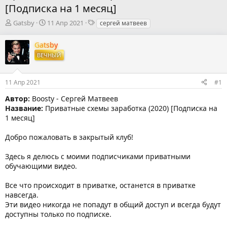
[Подписка на 1 месяц]
А
Д
Т
Gatsby
11 Апр 2021
сергей матвеев
в
а
е
т
т
г
Gatsby
о
а
и
ВЕЧНЫЙ
р
н
т
а
е
ч
11 Апр 2021
#1
м
а
ы
л
Автор:
Boosty - Сергей Матвеев
а
Название:
Приватные схемы заработка (2020) [Подписка на
1 месяц]
Добро пожаловать в закрытый клуб!
Здесь я делюсь с моими подписчиками приватными
обучающими видео.
Все что происходит в приватке, останется в приватке
навсегда.
Эти видео никогда не попадут в общий доступ и всегда будут
доступны только по подписке.