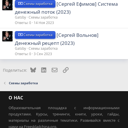
[Сергей Ефимов] Система
Схемы заработка
денежный поток (2023)
Gatsby
Схемы заработка
Ответы
0
14 Ноя 2023
[Сергей Вольнов]
Схемы заработка
Денежный рецепт (2023)
Gatsby
Схемы заработка
Ответы
0
3 Сен 2023
Bluesky
LinkedIn
Электронная почта
Ссылка
Поделиться:
Схемы заработка
О НАС
Образовательная площадка с информационными
продуктами. Курсы, тренинги, книги, уроки, гайды,
материалы на различные тематики. Развивайся вместе с
нами на Freeskladchina.org.