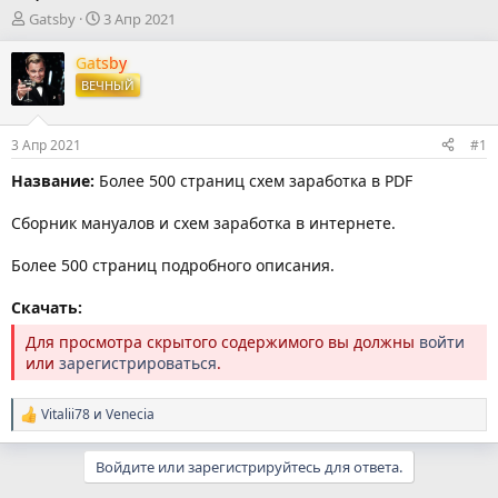
А
Д
Gatsby
3 Апр 2021
в
а
т
т
Gatsby
о
а
ВЕЧНЫЙ
р
н
т
а
е
ч
3 Апр 2021
#1
м
а
ы
л
Название:
Более 500 страниц схем заработка в PDF
а
Сборник мануалов и схем заработка в интернете.
Более 500 страниц подробного описания.
Скачать:
Для просмотра скрытого содержимого вы должны
войти
или
зарегистрироваться
.
Vitalii78
и
Venecia
Р
е
а
Войдите или зарегистрируйтесь для ответа.
к
ц