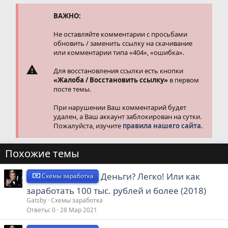
и
и
ВАЖНО:
:
Не оставляйте комментарии с просьбами
обновить / заменить ссылку на скачивание
или комментарии типа «404», «ошибка».
Для восстановления ссылки есть кнопки
«Жалоба / Восстановить ссылку»
в первом
посте темы.
При нарушении Ваш комментарий будет
удален, а Ваш аккаунт заблокирован на сутки.
Пожалуйста, изучите
правила нашего сайта.
Похожие темы
Деньги? Легко! Или как
Схемы заработка
заработать 100 тыс. рублей и более (2018)
Gatsby
Схемы заработка
Ответы
0
28 Мар 2021