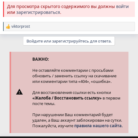
Для просмотра скрытого содержимого вы должны
войти
или
зарегистрироваться
.
viktorprost
Р
е
а
Войдите или зарегистрируйтесь для ответа.
к
ц
и
и
ВАЖНО:
:
Не оставляйте комментарии с просьбами
обновить / заменить ссылку на скачивание
или комментарии типа «404», «ошибка».
Для восстановления ссылки есть кнопки
«Жалоба / Восстановить ссылку»
в первом
посте темы.
При нарушении Ваш комментарий будет
удален, а Ваш аккаунт заблокирован на сутки.
Пожалуйста, изучите
правила нашего сайта.