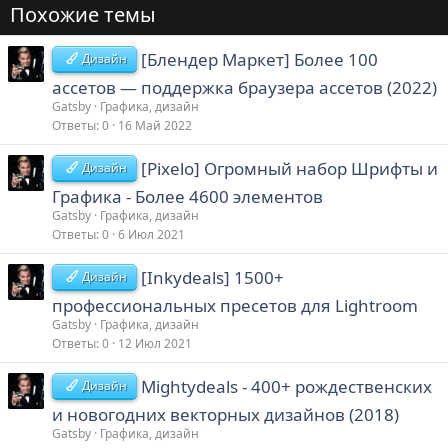
Похожие темы
[Блендер Маркет] Более 100
Дизайн
ассетов — поддержка браузера ассетов (2022)
Gatsby
Графика, дизайн
Ответы
0
16 Май 2022
[Pixelo] Огромный набор Шрифты и
Дизайн
Графика - Более 4600 элементов
Gatsby
Графика, дизайн
Ответы
0
6 Июл 2021
[Inkydeals] 1500+
Дизайн
профессиональных пресетов для Lightroom
Gatsby
Графика, дизайн
Ответы
0
12 Июл 2021
Mightydeals - 400+ рождественских
Дизайн
и новогодних векторных дизайнов (2018)
Gatsby
Графика, дизайн