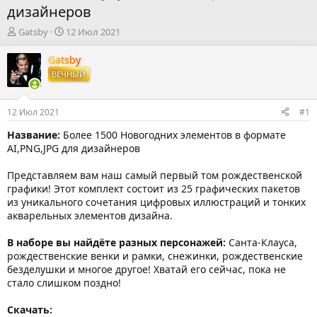
дизайнеров
А
Д
Gatsby
12 Июл 2021
в
а
т
т
Gatsby
о
а
ВЕЧНЫЙ
р
н
т
а
е
ч
12 Июл 2021
#1
м
а
ы
л
Название:
Более 1500 Новогодних элементов в формате
а
AI,PNG,JPG для дизайнеров
Представляем вам наш самый первый том рождественской
графики! Этот комплект состоит из 25 графических пакетов
из уникального сочетания цифровых иллюстраций и тонких
акварельных элементов дизайна.
В наборе вы найдёте разных персонажей:
Санта-Клауса,
рождественские венки и рамки, снежинки, рождественские
безделушки и многое другое! Хватай его сейчас, пока не
стало слишком поздно!
Скачать: