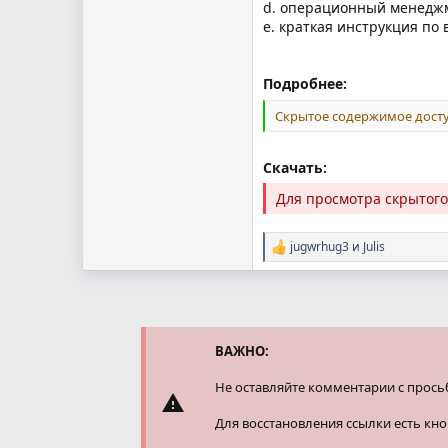
d. операционный менеджм
e. краткая инструкция по
Подробнее:
Скрытое содержимое досту
Скачать:
Для просмотра скрытог
jugwrhug3
и
Julis
Р
е
а
к
ц
и
и
ВАЖНО:
:
Не оставляйте комментарии с прось
Для восстановления ссылки есть кн