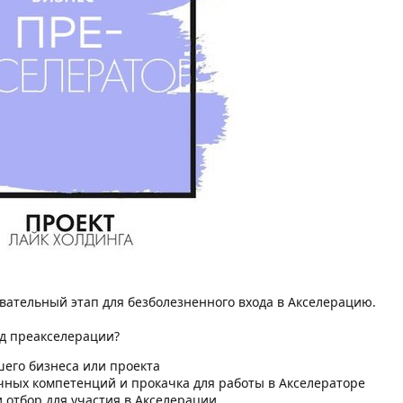
вательный этап для безболезненного входа в Акселерацию.
од преакселерации?
шего бизнеса или проекта
чных компетенций и прокачка для работы в Акселераторе
 отбор для участия в Акселерации