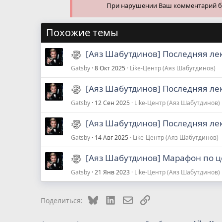
При нарушении Ваш комментарий буд
Похожие темы
[Аяз Шабутдинов] Последняя лек
Gatsby
8 Окт 2025
Like-Центр (Аяз Шабутдинов)
[Аяз Шабутдинов] Последняя лек
Gatsby
12 Сен 2025
Like-Центр (Аяз Шабутдинов)
[Аяз Шабутдинов] Последняя лек
Gatsby
14 Авг 2025
Like-Центр (Аяз Шабутдинов)
[Аяз Шабутдинов] Марафон по ц
Gatsby
21 Янв 2023
Like-Центр (Аяз Шабутдинов)
Bluesky
LinkedIn
Электронная почта
Ссылка
Поделиться: