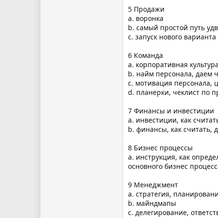
5 Продажи
a. воронка
b. самый простой путь уд
c. запуск нового варианта
6 Команда
a. корпoративная культур
b. найм персонала, даем 
c. мотивация персонала, 
d. планерки, чеклист по 
7 Финансы и инвестиции
a. инвестиции, как считат
b. финансы, как считать,
8 Бизнес процессы
a. инструкция, как опред
основного бизнес процесс
9 Mенеджмент
a. стратегия, планирован
b. майндмапы
c. делегирование, ответст