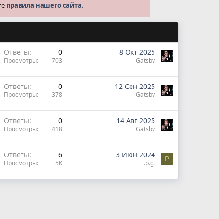
те
правила нашего сайта.
Ответы
0
8 Окт 2025
Просмотры
703
Gatsby
Ответы
0
12 Сен 2025
Просмотры
378
Gatsby
Ответы
0
14 Авг 2025
Просмотры
418
Gatsby
Ответы
6
3 Июн 2024
P
Просмотры
5K
.p.g.