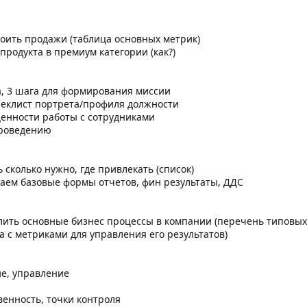
воить продажи (таблица основных метрик)
 продуктa в премиум категории (как?)
а, 3 шага для формирования миссии
чеклист портретa/профиля должности
ценности работы с сотрудниками
проведению
ь сколько нужно, где привлекать (список)
 даем базовые формы отчетов, фин результаты, ДДС
елить основные бизнес процессы в компании (перечень типовы
а с метриками для управления его результатов)
ие, управление
венность, точки контроля