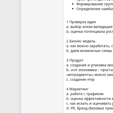
Формирование групп
Определение наибол
1 Проверка идеи
a. выбор и/или валидация
b. оценка потенциала рос
2 Бизнес модель
a. как можно заработать,
b. даем возможные схемы
3 Продукт
a. создание и упаковка (в
b. unit экономика – прост
«ингредиенты» можно зан
c. cоздание mvp
4 Маркетинг
a. работа с трафиком
b. оценка эффективности 
c. как искать и оценивать
d. PR, бренд (базовые пр