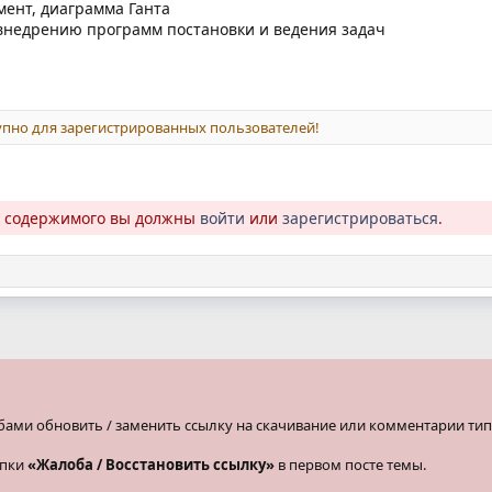
ент, диаграмма Гантa
 внедрению программ постановки и ведения задач
пно для зарегистрированных пользователей!
о содержимого вы должны
войти
или
зарегистрироваться
.
бами обновить / заменить ссылку на скачивание или комментарии тип
опки
«Жалоба / Восстановить ссылку»
в первом посте темы.