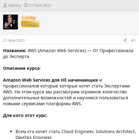
А
Д
Gatsby
21 Ноя 2021
в
а
т
т
Gatsby
о
а
ВЕЧНЫЙ
р
н
т
а
е
ч
21 Ноя 2021
#1
м
а
ы
л
Название:
AWS (Amazon Web Services) — От Профессионала
а
до Эксперта
Описание курса:
Amazon Web Services для НЕ начинающих
и
профессионалов которые которые хотят стать Экспертами
AWS. На этом курсе мы рассмотрим огромное количество
дополнительных возможностей и научимся пользоваться
новыми сервисами платформы AWS.
Для кого этот курс:
Всем кто хочет стать Cloud Engineer, Solutions Architect,
DevOps Engineer.