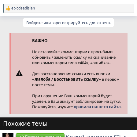
epicdeadislan
Р
е
а
Войдите или зарегистрируйтесь для ответа.
к
ц
и
и
ВАЖНО:
:
Не оставляйте комментарии с просьбами
обновить / заменить ссылку на скачивание
или комментарии типа «404», «ошибка».
Для восстановления ссылки есть кнопки
«Жалоба / Восстановить ссылку»
в первом
посте темы.
При нарушении Ваш комментарий будет
удален, а Ваш аккаунт заблокирован на сутки.
Пожалуйста, изучите
правила нашего сайта.
Похожие темы
Программирование