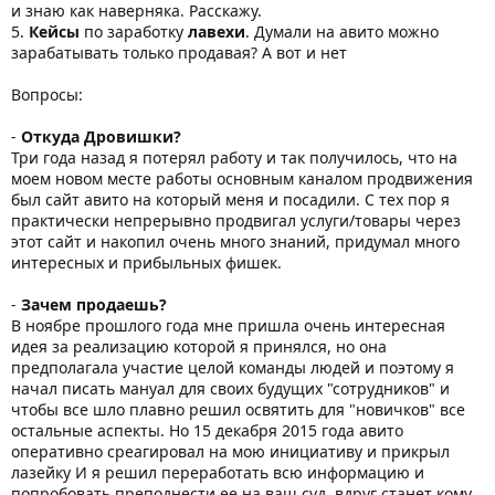
и знаю как наверняка. Расскажу.
5.
Кейсы
по заработку
лавехи
. Думали на авито можно
зарабатывать только продавая? А вот и нет
Вопросы:
-
Откуда Дровишки?
Три года назад я потерял работу и так получилось, что на
моем новом месте работы основным каналом продвижения
был сайт авито на который меня и посадили. С тех пор я
практически непрерывно продвигал услуги/товары через
этот сайт и накопил очень много знаний, придумал много
интересных и прибыльных фишек.
-
Зачем продаешь?
В ноябре прошлого года мне пришла очень интересная
идея за реализацию которой я принялся, но она
предполагала участие целой команды людей и поэтому я
начал писать мануал для своих будущих "сотрудников" и
чтобы все шло плавно решил освятить для "новичков" все
остальные аспекты. Но 15 декабря 2015 года авито
оперативно среагировал на мою инициативу и прикрыл
лазейку И я решил переработать всю информацию и
попробовать преподнести ее на ваш суд, вдруг станет кому