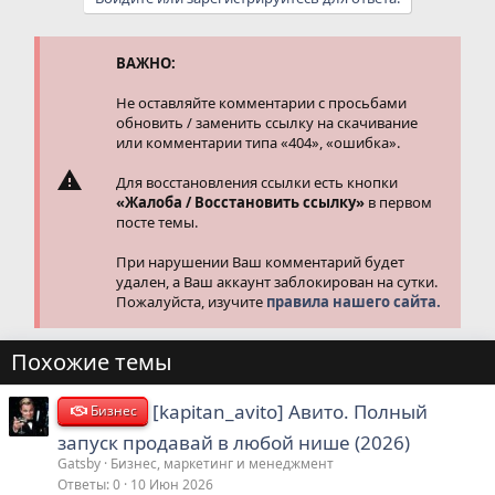
к
ц
и
и
ВАЖНО:
:
Не оставляйте комментарии с просьбами
обновить / заменить ссылку на скачивание
или комментарии типа «404», «ошибка».
Для восстановления ссылки есть кнопки
«Жалоба / Восстановить ссылку»
в первом
посте темы.
При нарушении Ваш комментарий будет
удален, а Ваш аккаунт заблокирован на сутки.
Пожалуйста, изучите
правила нашего сайта.
Похожие темы
[kapitan_avito] Авито. Полный
Бизнес
запуск продавай в любой нише (2026)
Gatsby
Бизнес, маркетинг и менеджмент
Ответы
0
10 Июн 2026