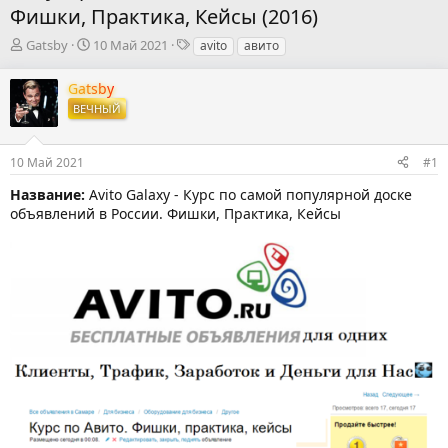
Фишки, Практика, Кейсы (2016)
А
Д
Т
Gatsby
10 Май 2021
avito
авито
в
а
е
т
т
г
Gatsby
о
а
и
ВЕЧНЫЙ
р
н
т
а
е
ч
10 Май 2021
#1
м
а
ы
л
Название:
Avito Galaxy - Курс по самой популярной доске
а
объявлений в России. Фишки, Практика, Кейсы