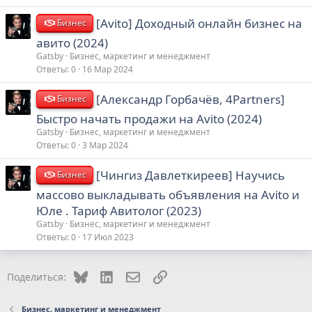
[Avito] Доходный онлайн бизнес на
Бизнес
авито (2024)
Gatsby
Бизнес, маркетинг и менеджмент
Ответы
0
16 Мар 2024
[Александр Горбачёв, 4Partners]
Бизнес
Быстро начать продажи на Avito (2024)
Gatsby
Бизнес, маркетинг и менеджмент
Ответы
0
3 Мар 2024
[Чингиз Давлеткиреев] Научись
Бизнес
массово выкладывать объявления на Avito и
Юле . Тариф Авитолог (2023)
Gatsby
Бизнес, маркетинг и менеджмент
Ответы
0
17 Июл 2023
Bluesky
LinkedIn
Электронная почта
Ссылка
Поделиться:
Бизнес, маркетинг и менеджмент