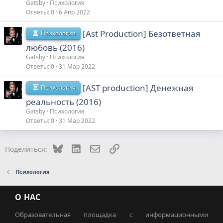
Gatsby
Психология
Ответы
0
6 Апр 2022
[Ast Production] Безответная
Психология
любовь (2016)
Gatsby
Психология
Ответы
0
31 Мар 2022
[AST production] Денежная
Психология
реальность (2016)
Gatsby
Психология
Ответы
0
31 Мар 2022
Bluesky
LinkedIn
Электронная почта
Ссылка
Поделиться:
Психология
О НАС
Образовательная площадка с информационными