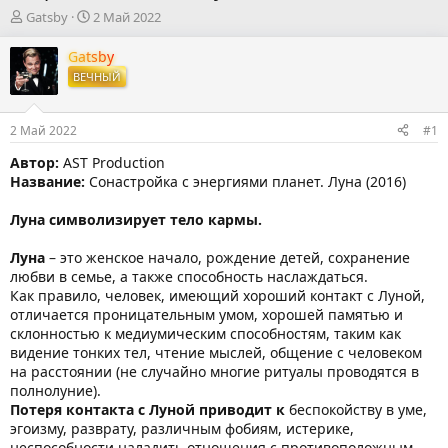
А
Д
Gatsby
2 Май 2022
в
а
т
т
Gatsby
о
а
ВЕЧНЫЙ
р
н
т
а
е
ч
2 Май 2022
#1
м
а
ы
л
Автор:
AST Production
а
Название:
Сонастройка с энергиями планет. Луна (2016)
Луна символизирует тело кармы.
Луна
– это женское начало, рождение детей, сохранение
любви в семье, а также способность наслаждаться.
Как правило, человек, имеющий хороший контакт с Луной,
отличается проницательным умом, хорошей памятью и
склонностью к медиумическим способностям, таким как
видение тонких тел, чтение мыслей, общение с человеком
на расстоянии (не случайно многие ритуалы проводятся в
полнолуние).
Потеря контакта с Луной приводит к
беспокойству в уме,
эгоизму, разврату, различным фобиям, истерике,
неспособности наладить отношения с противоположным