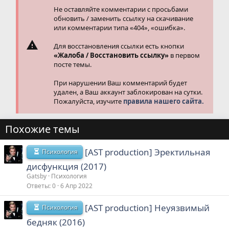
Не оставляйте комментарии с просьбами
обновить / заменить ссылку на скачивание
или комментарии типа «404», «ошибка».
Для восстановления ссылки есть кнопки
«Жалоба / Восстановить ссылку»
в первом
посте темы.
При нарушении Ваш комментарий будет
удален, а Ваш аккаунт заблокирован на сутки.
Пожалуйста, изучите
правила нашего сайта.
Похожие темы
[AST production] Эректильная
Психология
дисфункция (2017)
Gatsby
Психология
Ответы
0
6 Апр 2022
[AST production] Неуязвимый
Психология
бедняк (2016)