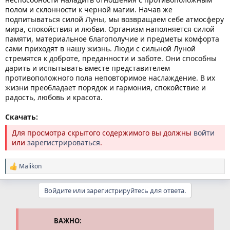
полом и склонности к черной магии. Начав же
подпитываться силой Луны, мы возвращаем себе атмосферу
мира, спокойствия и любви. Организм наполняется силой
памяти, материальное благополучие и предметы комфорта
сами приходят в нашу жизнь. Люди с сильной Луной
стремятся к доброте, преданности и заботе. Они способны
дарить и испытывать вместе представителем
противоположного пола неповторимое наслаждение. В их
жизни преобладает порядок и гармония, спокойствие и
радость, любовь и красота.
Скачать:
Для просмотра скрытого содержимого вы должны
войти
или
зарегистрироваться
.
Malikon
Р
е
а
Войдите или зарегистрируйтесь для ответа.
к
ц
и
и
ВАЖНО:
: